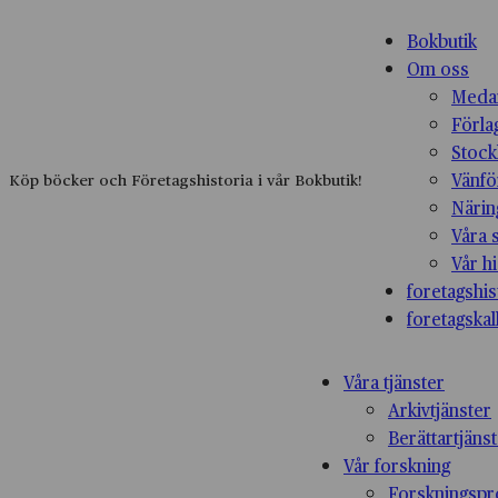
Bokbutik
Om oss
Medar
Förla
Stock
Vänfö
Köp böcker och Företagshistoria i vår Bokbutik!
Närin
Våra 
Vår hi
foretagshis
foretagskal
Våra tjänster
Arkivtjänster
Berättartjäns
Vår forskning
Forskningspr