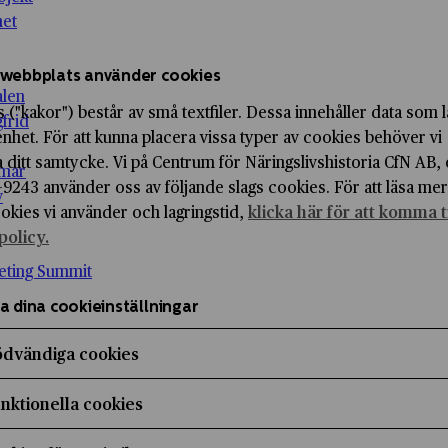
het
webbplats använder cookies
alen
 ("kakor") består av små textfiler. Dessa innehåller data som 
gfrid
enhet. För att kunna placera vissa typer av cookies behöver vi
 ditt samtycke. Vi på Centrum för Näringslivshistoria CfN AB, 
mar
9243 använder oss av följande slags cookies. För att läsa me
v
ookies vi använder och lagringstid,
klicka här för att komma ti
policy.
eting Summit
a dina cookieinställningar
dvändiga cookies
ra
nktionella cookies
ra