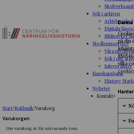
Skolverksam
Sök i arkiven
Arkivbestånd
Denna 
Digitala läses
Cookies
Biblioteket Si
på din 
Medlemsservice
inhämta
Våra medlem
556546-
Sök i ditt arki
vilka c
Inleveranser
cookie
Kunskapsbank
History Mark
Nyheter
Hanter
Kontakt
Nö
Start
/
Bokbutik
/
Varukorg
Marke
Varukorgen
Fu
för
att
Marke
Din varukorg är för närvarande tom.