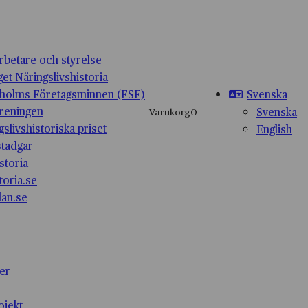
betare och styrelse
get Näringslivshistoria
Svenska
holms Företagsminnen (FSF)
reningen
Svenska
Varukorg
0
gslivshistoriska priset
English
stadgar
storia
toria.se
lan.se
ter
ojekt