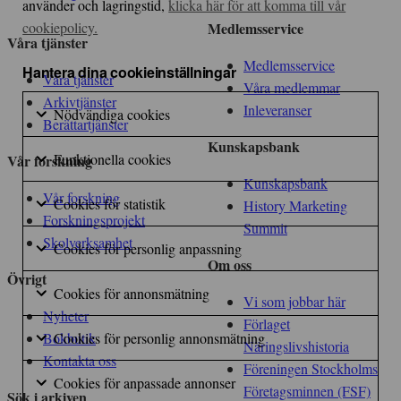
använder och lagringstid,
klicka här för att komma till vår
cookiepolicy.
Medlemsservice
Våra tjänster
Medlemsservice
Hantera dina cookieinställningar
Våra tjänster
Våra medlemmar
Arkivtjänster
Inleveranser
Nödvändiga
Nödvändiga cookies
Berättartjänster
cookies
Markera
Kunskapsbank
kryssruta
Funktionella
för
Funktionella cookies
Vår forskning
cookies
att
Markera
Kunskapsbank
Vår forskning
kryssruta
Cookies
samtycka
för
Cookies för statistik
History Marketing
Forskningsprojekt
för
till
att
Markera
Summit
Skolverksamhet
statistik
Cookies
användning
samtycka
för
Cookies för personlig anpassning
Om oss
kryssruta
för
av
till
att
Markera
Övrigt
personlig
Cookies
Nödvändiga
användning
samtycka
för
Cookies för annonsmätning
Vi som jobbar här
anpassning
för
cookies
av
till
att
Markera
Nyheter
Förlaget
kryssruta
annonsmätn
Cookies
Funktionella
användning
samtycka
för
Cookies för personlig annonsmätning
Bokbutik
Näringslivshistoria
kryssruta
för
cookies
av
till
att
Markera
Kontakta oss
Föreningen Stockholms
personlig
Cookies
Cookies
användning
samtycka
för
Cookies för anpassade annonser
Företagsminnen (FSF)
Sök i arkiven