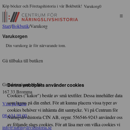
Köp böcker och Företagshistoria i vår Bokbutik!
Varukorg
0
Start
/
Bokbutik
/
Varukorg
Varukorgen
Din varukorg är för närvarande tom.
Gå tillbaka till butiken
Grindstuvägen 48-50
Denna webbplats använder cookies
167 33 Bromma
Cookies ("kakor") består av små textfiler. Dessa innehåller data
som lagras på din enhet. För att kunna placera vissa typer av
Visa på karta
cookies behöver vi inhämta ditt samtycke. Vi på Centrum för
08-634 99 00
Näringslivshistoria CfN AB, orgnr. 556546-9243 använder oss
av följande slags cookies. För att läsa mer om vilka cookies vi
info@naringslivshistoria.se