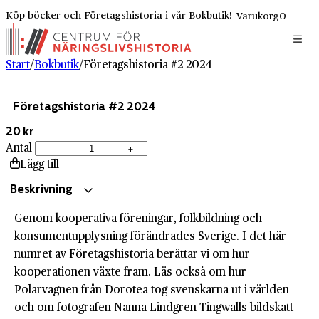
Köp böcker och Företagshistoria i vår Bokbutik!
Varukorg
0
Start
/
Bokbutik
/
Företagshistoria #2 2024
Företagshistoria #2 2024
20 kr
Antal
-
+
Företagshistoria
Lägg till
#2
2024
Beskrivning
mängd
Genom kooperativa föreningar, folkbildning och
konsumentupplysning förändrades Sverige. I det här
numret av Företagshistoria berättar vi om hur
kooperationen växte fram. Läs också om hur
Polarvagnen från Dorotea tog svenskarna ut i världen
och om fotografen Nanna Lindgren Tingwalls bildskatt