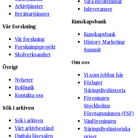
Våra medlemmar
Arkivtjänster
Inleveranser
Berättartjänster
Kunskapsbank
Vår forskning
Kunskapsbank
Vår forskning
History Marketing
Forskningsprojekt
Summit
Skolverksamhet
Om oss
Övrigt
Vi som jobbar här
Nyheter
Förlaget
Bokbutik
Näringslivshistoria
Kontakta oss
Föreningen
Stockholms
Sök i arkiven
Företagsminnen (FSF)
Sök i arkiven
Vänföreningen
Vårt arkivbestånd
Näringslivshistoriska
Digitala läsesalen
priset