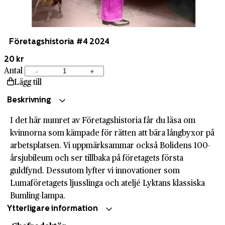
Företagshistoria #4 2024
20 kr
Antal
-
+
Företagshistoria
Lägg till
#4
2024
Beskrivning
mängd
I det här numret av Företagshistoria får du läsa om
kvinnorna som kämpade för rätten att bära långbyxor på
arbetsplatsen. Vi uppmärksammar också Bolidens 100-
årsjubileum och ser tillbaka på företagets första
guldfynd. Dessutom lyfter vi innovationer som
Lumaföretagets ljusslinga och ateljé Lyktans klassiska
Bumling-lampa.
Ytterligare information