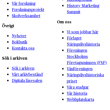
Vår forskning
History Marketing
Forskningsprojekt
Summit
Skolverksamhet
Om oss
Övrigt
Vi som jobbar här
Nyheter
Förlaget
Bokbutik
Näringslivshistoria
Kontakta oss
Föreningen
Stockholms
Sök i arkiven
Företagsminnen (FSF)
Sök i arkiven
Vänföreningen
Vårt arkivbestånd
Näringslivshistoriska
Digitala läsesalen
priset
Våra stadgar
Vår historia
Webbplatskarta