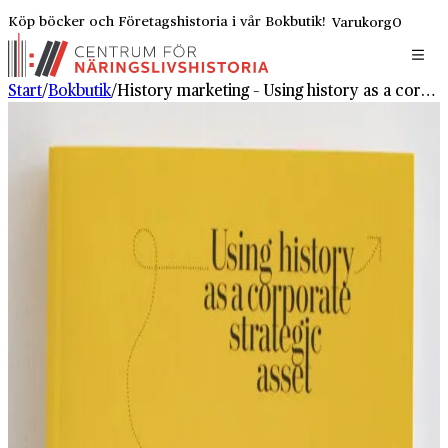
Köp böcker och Företagshistoria i vår Bokbutik!
Varukorg
0
Start
/
Bokbutik
/
History marketing – Using history as a corporate strategic asset