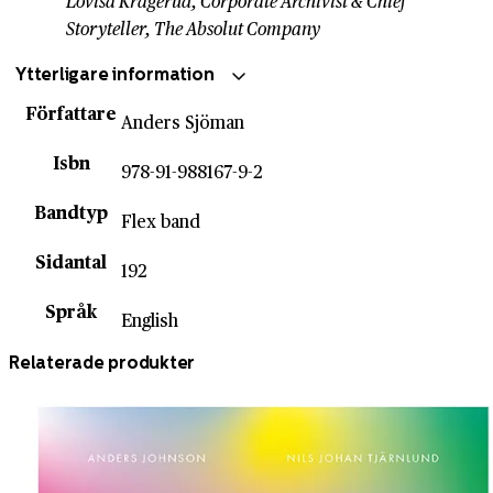
Lovisa Kragerud, Corporate Archivist & Chief
Storyteller, The Absolut Company
Ytterligare information
Författare
Anders Sjöman
Isbn
978-91-988167-9-2
Bandtyp
Flex band
Sidantal
192
Språk
English
Relaterade produkter