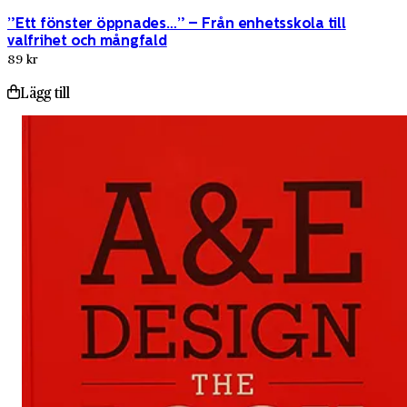
”Ett fönster öppnades…” – Från enhetsskola till
valfrihet och mångfald
89 kr
Lägg till