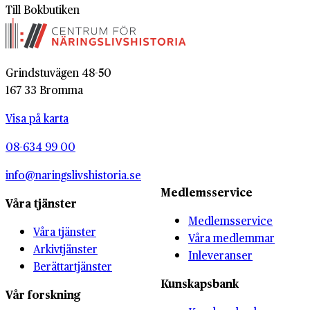
Till Bokbutiken
Grindstuvägen 48-50
167 33 Bromma
Visa på karta
08-634 99 00
info@naringslivshistoria.se
Medlemsservice
Våra tjänster
Medlemsservice
Våra tjänster
Våra medlemmar
Arkivtjänster
Inleveranser
Berättartjänster
Kunskapsbank
Vår forskning