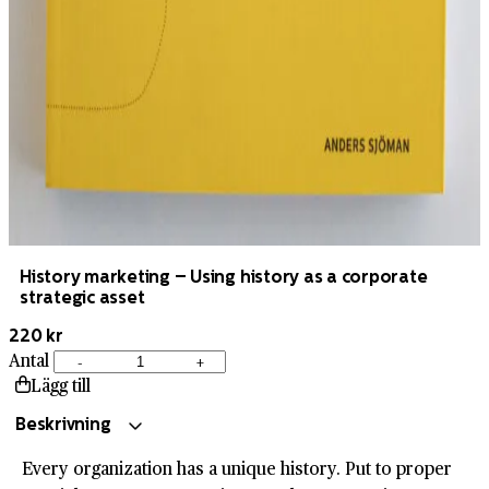
History marketing – Using history as a corporate
strategic asset
220 kr
Antal
-
+
History
Lägg till
marketing
–
Beskrivning
Using
Every organization has a unique history. Put to proper
history