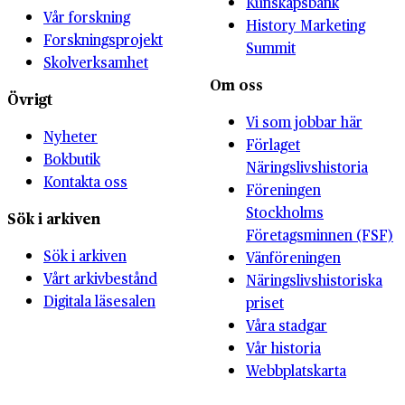
Kunskapsbank
Vår forskning
History Marketing
Forskningsprojekt
Summit
Skolverksamhet
Om oss
Övrigt
Vi som jobbar här
Nyheter
Förlaget
Bokbutik
Näringslivshistoria
Kontakta oss
Föreningen
Stockholms
Sök i arkiven
Företagsminnen (FSF)
Sök i arkiven
Vänföreningen
Vårt arkivbestånd
Näringslivshistoriska
Digitala läsesalen
priset
Våra stadgar
Vår historia
Webbplatskarta