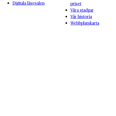
Digitala läsesalen
priset
Våra stadgar
Vår historia
Webbplatskarta
© 2026 Producerad av
Generation
Cookieinställningar
Cookiepolicy
Integritetspolicy