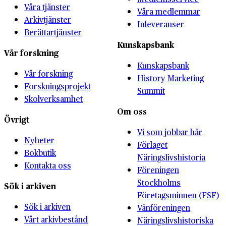
Våra tjänster
Våra medlemmar
Arkivtjänster
Inleveranser
Berättartjänster
Kunskapsbank
Vår forskning
Kunskapsbank
Vår forskning
History Marketing
Forskningsprojekt
Summit
Skolverksamhet
Om oss
Övrigt
Vi som jobbar här
Nyheter
Förlaget
Bokbutik
Näringslivshistoria
Kontakta oss
Föreningen
Stockholms
Sök i arkiven
Företagsminnen (FSF)
Sök i arkiven
Vänföreningen
Vårt arkivbestånd
Näringslivshistoriska