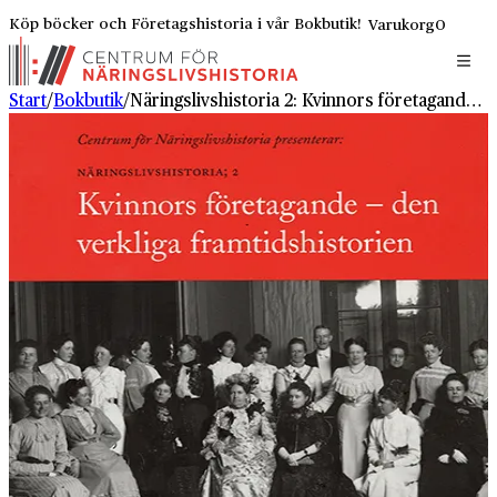
Köp böcker och Företagshistoria i vår Bokbutik!
Varukorg
0
Start
/
Bokbutik
/
Näringslivshistoria 2: Kvinnors företagande – den verkliga framtidshistorien