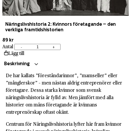
Näringslivshistoria 2: Kvinnors företagande – den
verkliga framtidshistorien
89 kr
Antal
-
+
Näringslivshistoria
Lägg till
2:
Kvinnors
Beskrivning
företagande
De har kallats ”föreståndarinnor”, ”mamseller” eller
–
”månglerskor” – men nästan aldrig entreprenörer eller
den
företagare. Dessa starka kvinnor som svensk
verkliga
näringslivshistoria är fylld av. Men jämfört med alla
framtidshistorien
historier om mäns företagande är kvinnans
mängd
entreprenörskap oftast okänt.
Centrum för Näringslivshistoria lyfter här fram kvinnor