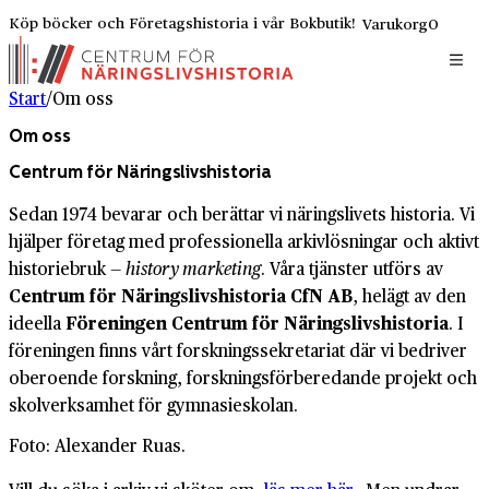
Köp böcker och Företagshistoria i vår Bokbutik!
Varukorg
0
Start
/
Om oss
Om oss
Centrum för Näringslivshistoria
Sedan 1974 bevarar och berättar vi näringslivets historia. Vi
hjälper företag med professionella arkivlösningar och aktivt
historiebruk —
history marketing
. Våra tjänster utförs av
Centrum för Närings­livs­historia CfN AB
, helägt av den
ideella
Föreningen Centrum för Närings­livs­historia
. I
föreningen finns vårt forsknings­sekre­tariat där vi bedriver
oberoende forskning, forsknings­för­be­red­ande projekt och
skolverksamhet för gymnasieskolan.
Foto: Alexander Ruas.