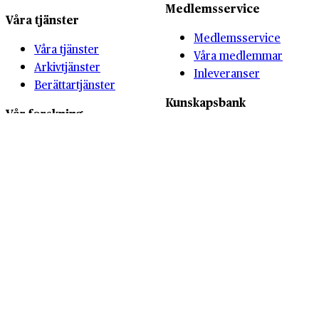
Medlemsservice
Våra tjänster
Medlemsservice
Våra tjänster
Våra medlemmar
Arkivtjänster
Inleveranser
Berättartjänster
Kunskapsbank
Vår forskning
Kunskapsbank
Vår forskning
History Marketing
Forskningsprojekt
Summit
Skolverksamhet
Om oss
Övrigt
Vi som jobbar här
Nyheter
Förlaget
Bokbutik
Näringslivshistoria
Kontakta oss
Föreningen
Stockholms
Sök i arkiven
Företagsminnen (FSF)