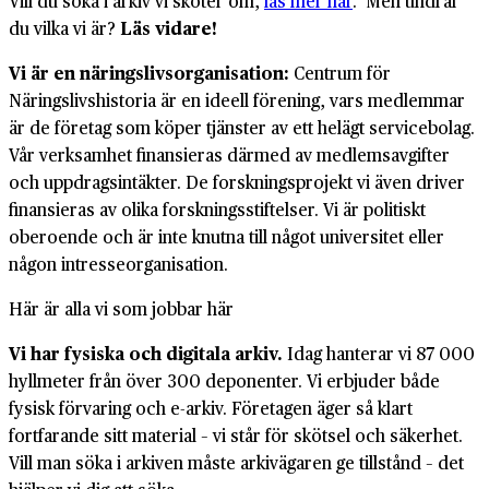
Vill du söka i arkiv vi sköter om,
läs mer här
. Men undrar
du vilka vi är?
Läs vidare!
Vi är en näringslivsorganisation:
Centrum för
Näringslivshistoria är en ideell förening, vars medlemmar
är de företag som köper tjänster av ett helägt servicebolag.
Vår verksamhet finansieras därmed av medlemsavgifter
och uppdragsintäkter. De forskningsprojekt vi även driver
finansieras av olika forskningsstiftelser. Vi är politiskt
oberoende och är inte knutna till något universitet eller
någon intresseorganisation.
Här är alla vi som jobbar här
Vi har fysiska och digitala arkiv.
Idag hanterar vi 87 000
hyllmeter från över 300 deponenter. Vi erbjuder både
fysisk förvaring och e-arkiv. Företagen äger så klart
fortfarande sitt material – vi står för skötsel och säkerhet.
Vill man söka i arkiven måste arkivägaren ge tillstånd – det