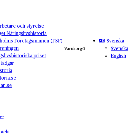
betare och styrelse
get Näringslivshistoria
Svenska
holms Företagsminnen (FSF)
reningen
Svenska
Varukorg
0
gslivshistoriska priset
English
stadgar
storia
toria.se
lan.se
ter
ojekt