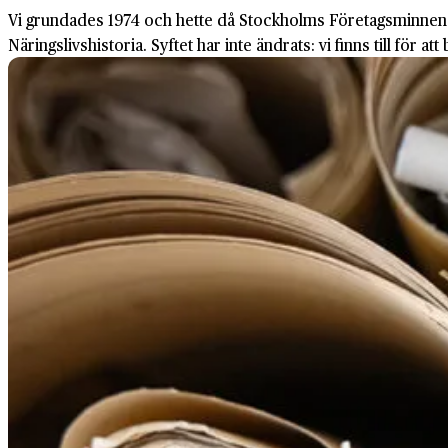
Vi grundades 1974 och hette då Stockholms Företagsminnen. Me
Näringslivshistoria. Syftet har inte ändrats: vi finns till för at