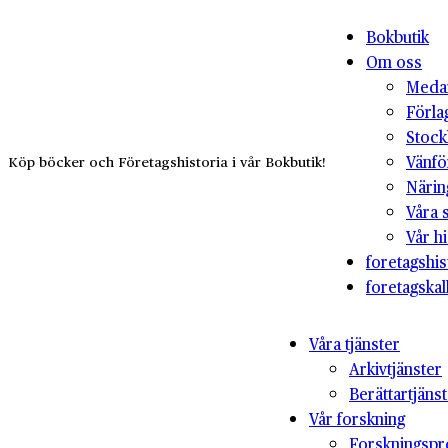
Bokbutik
Om oss
Medar
Förla
Stock
Vänfö
Köp böcker och Företagshistoria i vår Bokbutik!
Närin
Våra 
Vår hi
foretagshis
foretagskal
Våra tjänster
Arkivtjänster
Berättartjäns
Vår forskning
Forskningspr