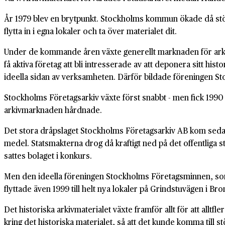
År 1979 blev en brytpunkt. Stockholms kommun ökade då stöd
flytta in i egna lokaler och ta över materialet dit.
Under de kommande åren växte generellt marknaden för arkivh
få aktiva företag att bli intresserade av att deponera sitt h
ideella sidan av verksamheten. Därför bildade föreningen S
Stockholms Företagsarkiv växte först snabbt - men fick 19
arkivmarknaden hårdnade.
Det stora dråpslaget Stockholms Företagsarkiv AB kom sedan 
medel. Statsmakterna drog då kraftigt ned på det offentliga st
sattes bolaget i konkurs.
Men den ideella föreningen Stockholms Företagsminnen, som 
flyttade även 1999 till helt nya lokaler på Grindstuvägen i 
Det historiska arkivmaterialet växte framför allt för att alltf
kring det historiska materialet, så att det kunde komma till s