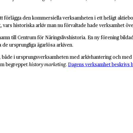
att förlägga den kommersiella verksamheten i ett helägt aktie
 vars historiska arkiv man nu förvaltade hade verksamhet över
mn till Centrum för Näringslivshistoria. En ny förening bi
 de ursprungliga ägarlösa arkiven.
a, både i ursprungsverksamheten med arkivhantering och med ny
inom begreppet
history marketing
.
Dagens verksamhet beskrivs h