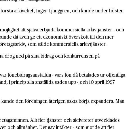
 första arkivchef, Inger Ljunggren, och kunde under hösten
jlighet att själva erbjuda kommersiella arkivtjänster - och
n kunde då även ge ett ekonomiskt överskott till den mer
retagsarkiv, som sålde kommersiella arkivtjänster.
a drog ned på sina bidrag och konkurrensen på
r lönebidragsanställda - vars lön då betalades ur offentliga
d, i princip alla anställda sades upp - och 10 april 1997
, kunde den föreningen återigen sakta börja expandera. Man
öretagsminnen. Allt fler tjänster och aktiviteter utvecklades
ver och allmänhet. Det gav intäkter - som gjorde att fler