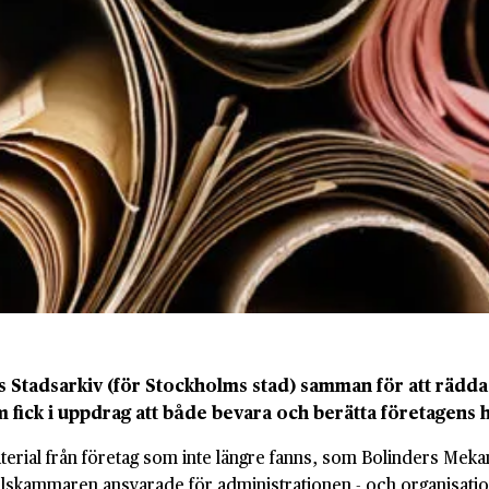
tadsarkiv (för Stockholms stad) samman för att rädda f
om fick i uppdrag att både bevara och berätta företagens 
terial från företag som inte längre fanns, som Bolinders Mek
skammaren ansvarade för administrationen - och organisationen