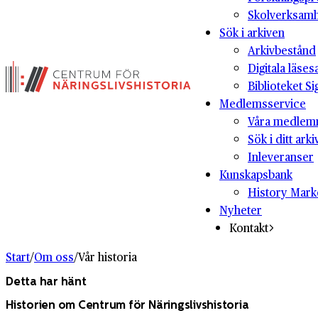
Skolverksam
Sök i arkiven
Arkivbestånd
Digitala läses
Biblioteket Si
Medlemsservice
Våra medlem
Sök i ditt arki
Inleveranser
Kunskapsbank
History Mark
Nyheter
Kontakt
Start
/
Om oss
/
Vår historia
Detta har hänt
Historien om Centrum för Näringslivshistoria