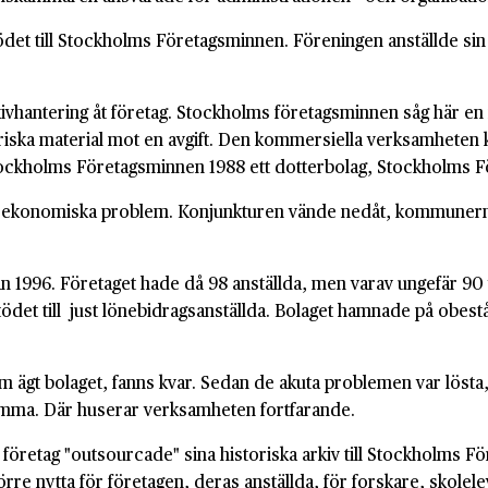
et till Stockholms Företagsminnen. Föreningen anställde sin
antering åt företag. Stockholms företagsminnen såg här en mö
istoriska material mot en avgift. Den kommersiella verksamhete
tockholms Företagsminnen 1988 ett dotterbolag, Stockholms Fö
90 ekonomiska problem. Konjunkturen vände nedåt, kommunern
1996. Företaget hade då 98 anställda, men varav ungefär 90 va
ödet till just lönebidragsanställda. Bolaget hamnade på obestån
ägt bolaget, fanns kvar. Sedan de akuta problemen var lösta
Bromma. Där huserar verksamheten fortfarande.
ler företag "outsourcade" sina historiska arkiv till Stockholms F
törre nytta för företagen, deras anställda, för forskare, skolele