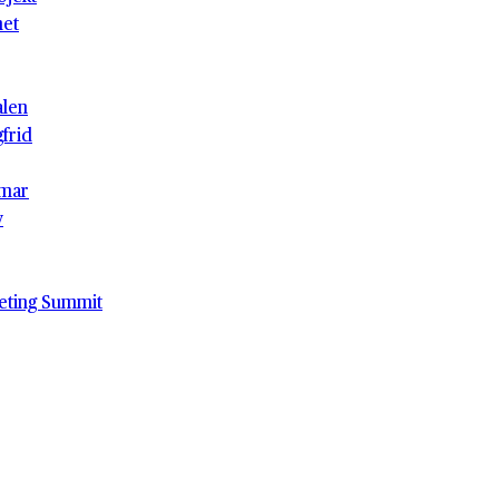
het
alen
gfrid
mar
v
eting Summit