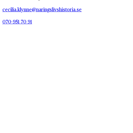
cecilia.klynne@naringslivshistoria.se
070-951 70 91