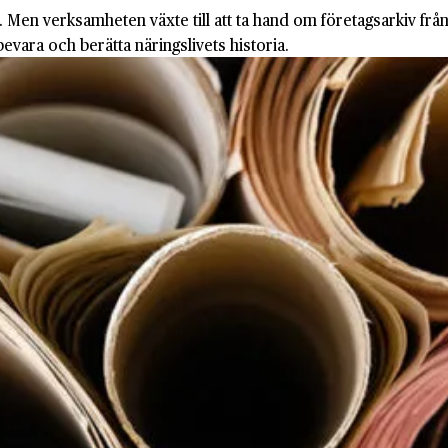
n verksamheten växte till att ta hand om företagsarkiv från h
t bevara och berätta näringslivets historia.