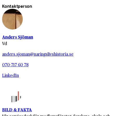
Fredrik Linder
, Stockholms stadsmuseum
Kontaktperson
Lennart Ploom
, stadsarkivarie, adjungerad av
Stockholms stad
Elisabeth Lundberg
, Kommunikation mm,
egenföretagare
Anders Sjöman
Magnus Thulin
, stabschef vid Stockholms
Vd
Stadshus AB
Fredrik Erfelt
, näringspolitisk chef, Stockholms
anders.sjoman@naringslivshistoria.se
Handelskammare
070-717 60 78
LinkedIn
BILD & FAKTA