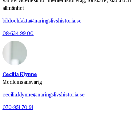
Vår servicedesk för medlemsföretag, forskare, skola och
allmänhet
bildochfakta@naringslivshistoria.se
08-634 99 00
Cecilia Klynne
Medlemsansvarig
cecilia.klynne@naringslivshistoria.se
070-951 70 91