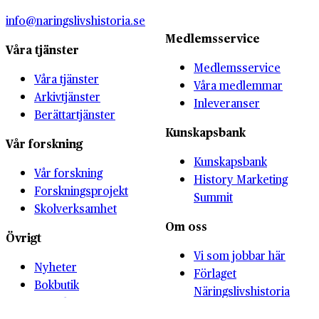
info@naringslivshistoria.se
Medlemsservice
Våra tjänster
Medlemsservice
Våra tjänster
Våra medlemmar
Arkivtjänster
Inleveranser
Berättartjänster
Kunskapsbank
Vår forskning
Kunskapsbank
Vår forskning
History Marketing
Forskningsprojekt
Summit
Skolverksamhet
Om oss
Övrigt
Vi som jobbar här
Nyheter
Förlaget
Bokbutik
Näringslivshistoria
Kontakta oss
Föreningen