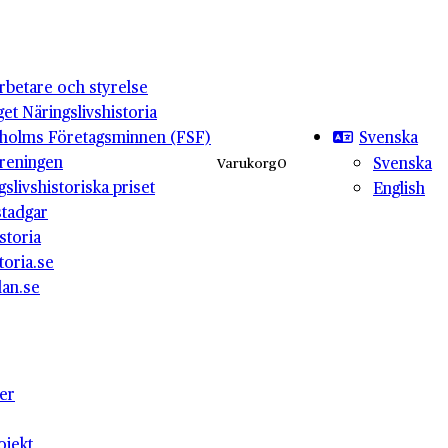
betare och styrelse
get Näringslivshistoria
Svenska
holms Företagsminnen (FSF)
reningen
Svenska
Varukorg
0
gslivshistoriska priset
English
stadgar
storia
toria.se
lan.se
ter
ojekt