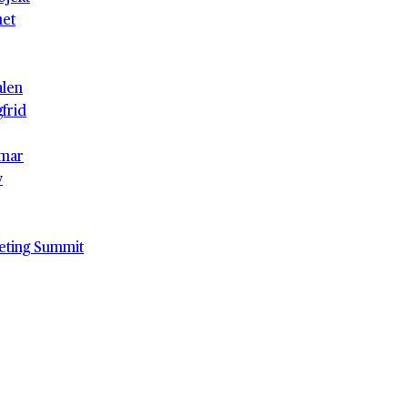
het
alen
gfrid
mar
v
eting Summit