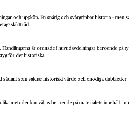
ningar och uppköp. En snårig och svårgripbar historia – men sam
retagssläktträd.
rkiv. Handlingarna är ordnade i huvudavdelningar beroende på t
tyg för det historiska.
 sådant som saknar historiskt värde och onödiga dubbletter.
lika metoder kan väljas beroende på materialets innehåll. Integ