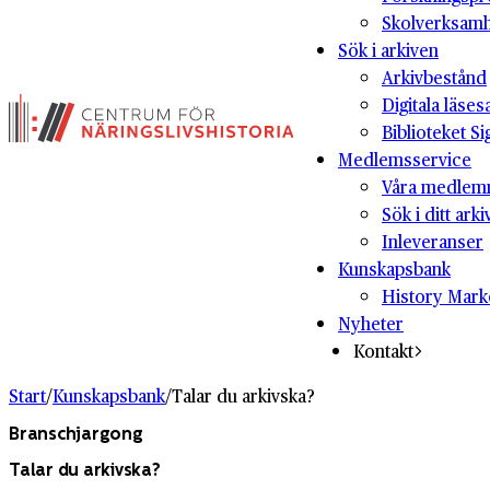
Skolverksam
Sök i arkiven
Arkivbestånd
Digitala läses
Biblioteket Si
Medlemsservice
Våra medlem
Sök i ditt arki
Inleveranser
Kunskapsbank
History Mark
Nyheter
Kontakt
Start
/
Kunskapsbank
/
Talar du arkivska?
Branschjargong
Talar du arkivska?