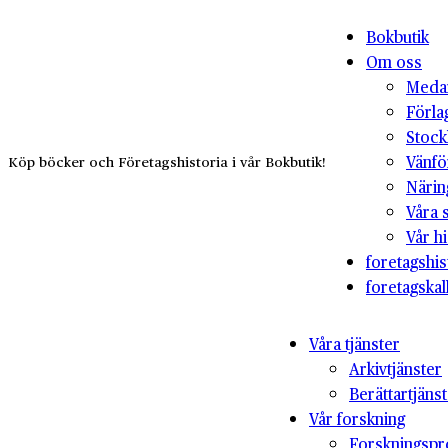
Bokbutik
Om oss
Medar
Förla
Stock
Vänfö
Köp böcker och Företagshistoria i vår Bokbutik!
Närin
Våra 
Vår hi
foretagshis
foretagskal
Våra tjänster
Arkivtjänster
Berättartjäns
Vår forskning
Forskningspr