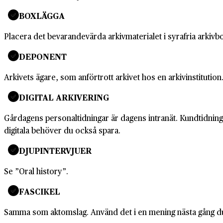
BOXLÄGGA
Placera det bevarandevärda arkivmaterialet i syrafria arkivb
DEPONENT
Arkivets ägare, som anförtrott arkivet hos en arkivinstitution
DIGITAL ARKIVERING
Gårdagens personaltidningar är dagens intranät. Kundtidningar 
digitala behöver du också spara.
DJUPINTERVJUER
Se ”Oral history”.
FASCIKEL
Samma som aktomslag. Använd det i en mening nästa gång du ä