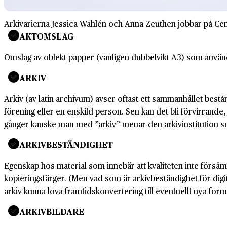
Arkivarierna Jessica Wahlén och Anna Zeuthen jobbar på Cen
AKTOMSLAG
Omslag av oblekt papper (vanligen dubbelvikt A3) som används 
ARKIV
Arkiv (av latin archivum) avser oftast ett sammanhållet bes
förening eller en enskild person. Sen kan det bli förvirrande,
gånger kanske man med ”arkiv” menar den arkivinstitution som
ARKIVBESTÄNDIGHET
Egenskap hos material som innebär att kvaliteten inte försäm
kopieringsfärger. (Men vad som är arkivbeständighet för digi
arkiv kunna lova framtidskonvertering till eventuellt nya form
ARKIVBILDARE