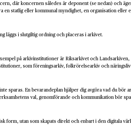
ncern, där koncernen således är deponent (se nedan) och äger
ra en statlig eller kommunal myndighet, en organisation eller 
g läggs i slutgiltig ordning och placeras i arkivet.
. Exempel på arkivinstitutioner är Riksarkivet och Landsarkive
institutioner, som föreningsarkiv, folkrörelsearkiv och näringsl
e sparas. En bevarandeplan hjälper dig avgöra vad du bör ark
verksamhetens val, genomförande och kommunikation bör spara
fysisk form, utan som skapats direkt och enbart i den digitala