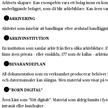
Arkivets skapare. Kan exempelvis vara ett bolag inom en ko
underliggande bolaget, som då blir arkivbildare. Kan även va
ARKIVERING
Aktivitet som innebär att handlingar efter avslutad handläggnin
ARKIVINSTITUTION
En institution som samlar arkiv från flera olika arkivbildare
finns även privata – eller enskilda, 177 som de kallas – arkiv
BEVARANDEPLAN
All dokumentation som en verksamhet producerar behöver int
och datormanualer kan slängas. Men material som visar på 
”BORN DIGITAL”
Även känt som ”fött digitalt”. Material som aldrig funnits i 
intranät eller kundsajter.