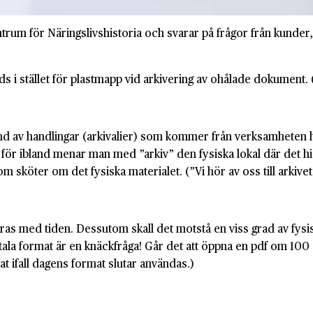
trum för Näringslivshistoria och svarar på frågor från kunder
i stället för plastmapp vid arkivering av ohålade dokument. (Pl
tånd av handlingar (arkivalier) som kommer från verksamheten 
 för ibland menar man med ”arkiv” den fysiska lokal där det histo
 sköter om det fysiska materialet. (”Vi hör av oss till arkive
ras med tiden. Dessutom skall det motstå en viss grad av fysis
tala format är en knäckfråga! Går det att öppna en pdf om 100 
at ifall dagens format slutar användas.)