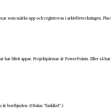
oxar som märks upp och registreras i arkivförteckningen. Place
.
har blivit appar. Projektpärmar är PowerPoints. Eller så har du
r bortbjuden. (Uttalas ”faskikel”.)