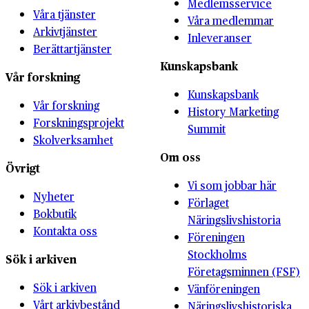
Medlemsservice
Våra tjänster
Våra medlemmar
Arkivtjänster
Inleveranser
Berättartjänster
Kunskapsbank
Vår forskning
Kunskapsbank
Vår forskning
History Marketing
Forskningsprojekt
Summit
Skolverksamhet
Om oss
Övrigt
Vi som jobbar här
Nyheter
Förlaget
Bokbutik
Näringslivshistoria
Kontakta oss
Föreningen
Stockholms
Sök i arkiven
Företagsminnen (FSF)
Sök i arkiven
Vänföreningen
Vårt arkivbestånd
Näringslivshistoriska