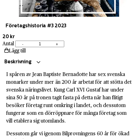
Företagshistoria #3 2023
20 kr
Antal
-
+
Företagshistoria
Lägg till
#3
2023
Beskrivning
mängd
I spåren av Jean Baptiste Bernadotte har sex svenska
monarker under mer än 200 år arbetat för att stötta det
svenska näringslivet. Kung Carl XVI Gustaf har under
sina 50 år på tronen tagit fasta på detta när han flitigt
besöker företag runt omkring i landet, och dessutom
fungerar som en dörröppnare för många företag som
vill etablera sig utomlands.
Dessutom går vi igenom Bilprovningens 60 år för ökad