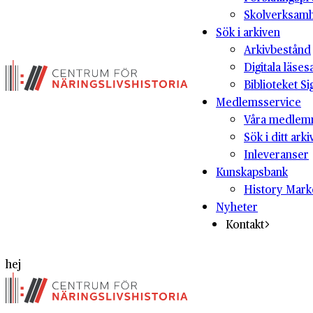
Skolverksam
Sök i arkiven
Arkivbestånd
Digitala läses
Biblioteket Si
Medlemsservice
Våra medlem
Sök i ditt arki
Inleveranser
Kunskapsbank
History Mark
Nyheter
Kontakt
hej