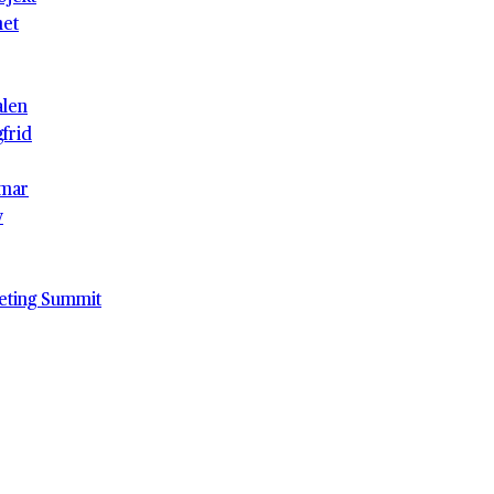
het
alen
gfrid
mar
v
eting Summit