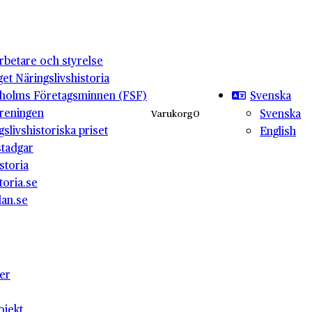
betare och styrelse
get Näringslivshistoria
Svenska
holms Företagsminnen (FSF)
reningen
Svenska
Varukorg
0
gslivshistoriska priset
English
stadgar
storia
toria.se
lan.se
ter
ojekt