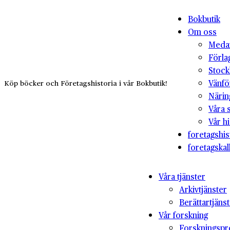
Bokbutik
Om oss
Medar
Förla
Stock
Vänfö
Köp böcker och Företagshistoria i vår Bokbutik!
Närin
Våra 
Vår hi
foretagshis
foretagskal
Våra tjänster
Arkivtjänster
Berättartjäns
Vår forskning
Forskningspr