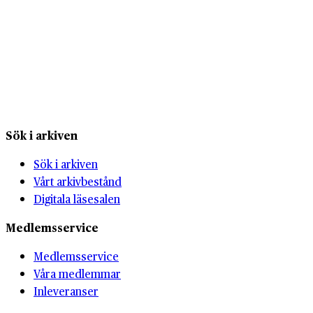
Sök i arkiven
Sök i arkiven
Vårt arkivbestånd
Digitala läsesalen
Medlemsservice
Medlemsservice
Våra medlemmar
Inleveranser