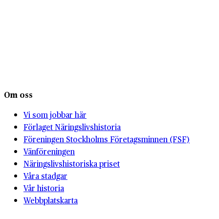
Om oss
Vi som jobbar här
Förlaget Näringslivshistoria
Föreningen Stockholms Företagsminnen (FSF)
Vänföreningen
Näringslivshistoriska priset
Våra stadgar
Vår historia
Webbplatskarta