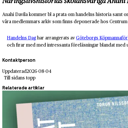
Näringslivshistorias skolansvariga Anahi 
Anahi Davila kommer bl a prata om handelns historia samt o
våra medlemmars arkiv som finns deponerade hos Centrum fö
Handelns Dag
har arrangerats av
Göteborgs Köpmannafö
och firar med med intressanta föreläsningar blandat med 
Kontaktperson
Uppdaterad
2026-08-04
Till sidans topp
Relaterade artiklar