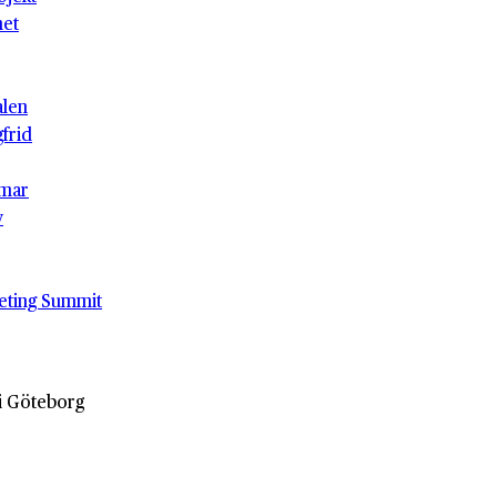
het
alen
gfrid
mar
v
eting Summit
 i Göteborg