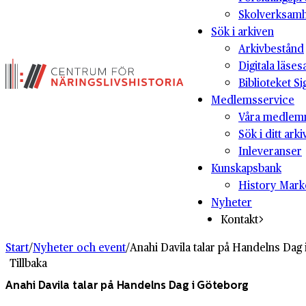
Skolverksam
Sök i arkiven
Arkivbestånd
Digitala läses
Biblioteket Si
Medlemsservice
Våra medlem
Sök i ditt arki
Inleveranser
Kunskapsbank
History Mark
Nyheter
Kontakt
Start
/
Nyheter och event
/
Anahi Davila talar på Handelns Dag
Tillbaka
Anahi Davila talar på Handelns Dag i Göteborg