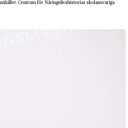
hället. Centrum för Näringslivshistorias skolansvariga