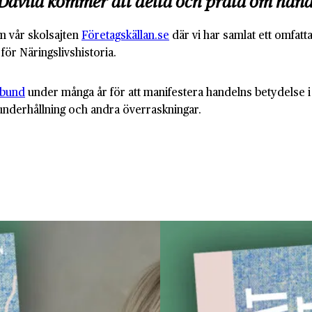
Davila kommer att delta och prata om hand
m vår skolsajten
Företagskällan.se
där vi har samlat ett omfat
r Näringslivshistoria.
rbund
under många år för att manifestera handelns betydelse i
underhållning och andra överraskningar.