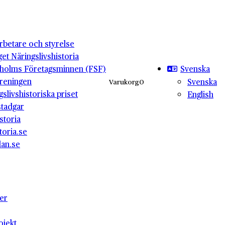
betare och styrelse
get Näringslivshistoria
Svenska
holms Företagsminnen (FSF)
reningen
Svenska
Varukorg
0
gslivshistoriska priset
English
stadgar
storia
toria.se
lan.se
ter
ojekt