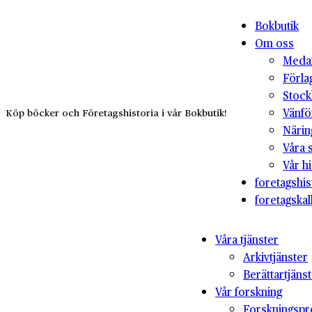
Bokbutik
Om oss
Medar
Förla
Stock
Vänfö
Köp böcker och Företagshistoria i vår Bokbutik!
Närin
Våra 
Vår hi
foretagshis
foretagskal
Våra tjänster
Arkivtjänster
Berättartjäns
Vår forskning
Forskningspr