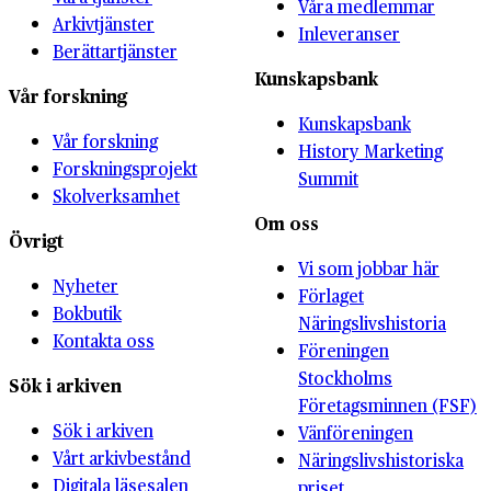
Våra medlemmar
Arkivtjänster
Inleveranser
Berättartjänster
Kunskapsbank
Vår forskning
Kunskapsbank
Vår forskning
History Marketing
Forskningsprojekt
Summit
Skolverksamhet
Om oss
Övrigt
Vi som jobbar här
Nyheter
Förlaget
Bokbutik
Näringslivshistoria
Kontakta oss
Föreningen
Stockholms
Sök i arkiven
Företagsminnen (FSF)
Sök i arkiven
Vänföreningen
Vårt arkivbestånd
Näringslivshistoriska
Digitala läsesalen
priset