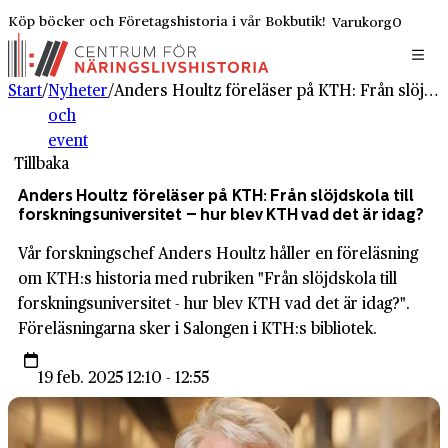
Köp böcker och Företagshistoria i vår Bokbutik!
Varukorg
0
Start
/
Nyheter
/
Anders Houltz föreläser på KTH: Från slöjdskola till forskningsuniversitet – hur blev KTH vad det är idag?
och
event
Tillbaka
Anders Houltz föreläser på KTH: Från slöjdskola till
forskningsuniversitet – hur blev KTH vad det är idag?
Vår forskningschef Anders Houltz håller en föreläsning
om KTH:s historia med rubriken "Från slöjdskola till
forskningsuniversitet - hur blev KTH vad det är idag?".
Föreläsningarna sker i Salongen i KTH:s bibliotek.
19 feb. 2025 12:10 - 12:55