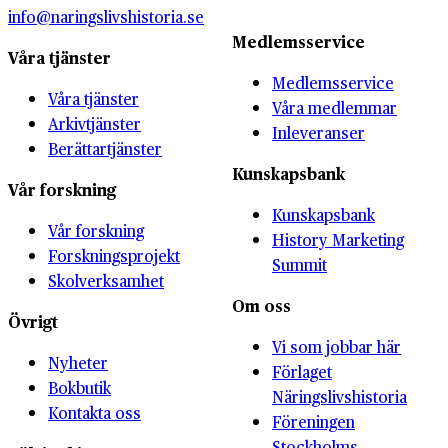
info@naringslivshistoria.se
Medlemsservice
Våra tjänster
Medlemsservice
Våra tjänster
Våra medlemmar
Arkivtjänster
Inleveranser
Berättartjänster
Kunskapsbank
Vår forskning
Kunskapsbank
Vår forskning
History Marketing
Forskningsprojekt
Summit
Skolverksamhet
Om oss
Övrigt
Vi som jobbar här
Nyheter
Förlaget
Bokbutik
Näringslivshistoria
Kontakta oss
Föreningen
Stockholms