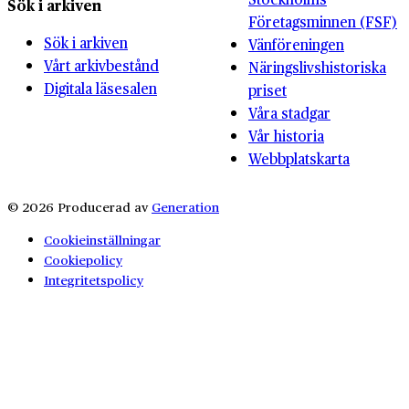
Sök i arkiven
Företagsminnen (FSF)
Sök i arkiven
Vänföreningen
Vårt arkivbestånd
Näringslivshistoriska
Digitala läsesalen
priset
Våra stadgar
Vår historia
Webbplatskarta
© 2026 Producerad av
Generation
Cookieinställningar
Cookiepolicy
Integritetspolicy