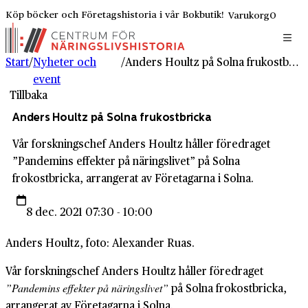
Köp böcker och Företagshistoria i vår Bokbutik!
Varukorg
0
Start
/
Nyheter och
/
Anders Houltz på Solna frukostbricka
event
Tillbaka
Anders Houltz på Solna frukostbricka
Vår forskningschef Anders Houltz håller föredraget
”Pandemins effekter på näringslivet” på Solna
frokostbricka, arrangerat av Företagarna i Solna.
8 dec. 2021 07:30 - 10:00
Anders Houltz, foto: Alexander Ruas.
Vår forskningschef Anders Houltz håller föredraget
på Solna frokostbricka,
”Pandemins effekter på näringslivet”
arrangerat av Företagarna i Solna.