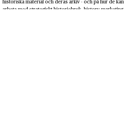
historiska material och deras arkiv - och på hur de kan
arbeta med strategiskt historiebruk, history marketing.
Lär dig mer
Bokbutik
Shoppa våra böcker och Företagshistoria
Förlaget Näringslivshistoria ger ut böckerna som berättar
företagens och näringslivets historia. Köp dom här!
Till Bokbutiken
Grindstuvägen 48-50
167 33 Bromma