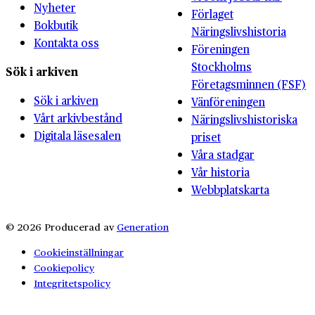
Nyheter
Förlaget
Bokbutik
Näringslivshistoria
Kontakta oss
Föreningen
Stockholms
Sök i arkiven
Företagsminnen (FSF)
Sök i arkiven
Vänföreningen
Vårt arkivbestånd
Näringslivshistoriska
Digitala läsesalen
priset
Våra stadgar
Vår historia
Webbplatskarta
© 2026 Producerad av
Generation
Cookieinställningar
Cookiepolicy
Integritetspolicy