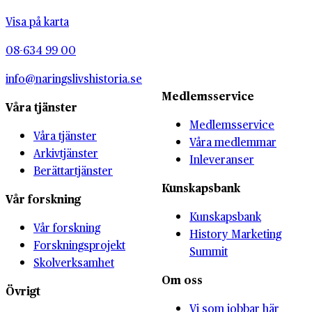
Visa på karta
08-634 99 00
info@naringslivshistoria.se
Medlemsservice
Våra tjänster
Medlemsservice
Våra tjänster
Våra medlemmar
Arkivtjänster
Inleveranser
Berättartjänster
Kunskapsbank
Vår forskning
Kunskapsbank
Vår forskning
History Marketing
Forskningsprojekt
Summit
Skolverksamhet
Om oss
Övrigt
Vi som jobbar här