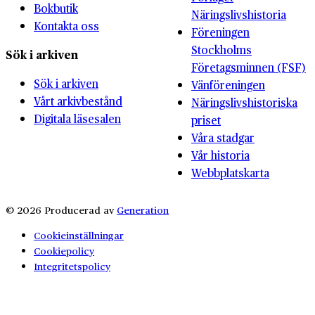
Bokbutik
Näringslivshistoria
Kontakta oss
Föreningen
Stockholms
Sök i arkiven
Företagsminnen (FSF)
Sök i arkiven
Vänföreningen
Vårt arkivbestånd
Näringslivshistoriska
Digitala läsesalen
priset
Våra stadgar
Vår historia
Webbplatskarta
© 2026 Producerad av
Generation
Cookieinställningar
Cookiepolicy
Integritetspolicy