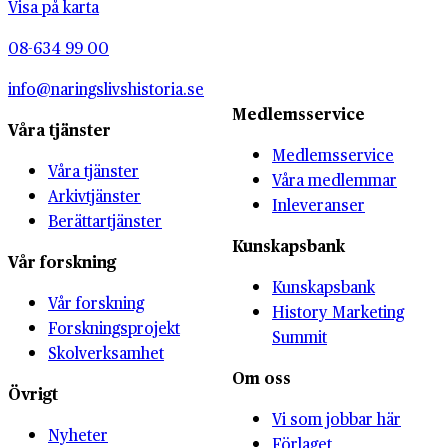
Visa på karta
08-634 99 00
info@naringslivshistoria.se
Medlemsservice
Våra tjänster
Medlemsservice
Våra tjänster
Våra medlemmar
Arkivtjänster
Inleveranser
Berättartjänster
Kunskapsbank
Vår forskning
Kunskapsbank
Vår forskning
History Marketing
Forskningsprojekt
Summit
Skolverksamhet
Om oss
Övrigt
Vi som jobbar här
Nyheter
Förlaget