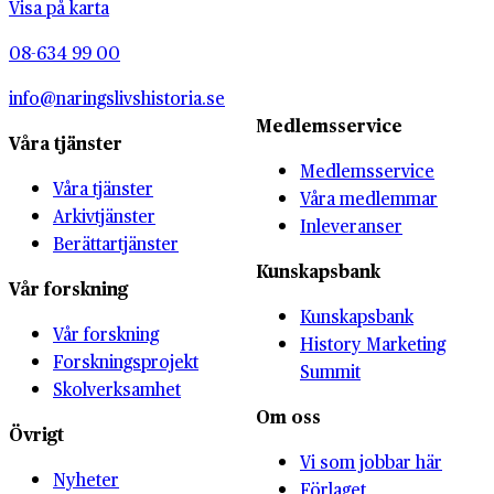
Visa på karta
08-634 99 00
info@naringslivshistoria.se
Medlemsservice
Våra tjänster
Medlemsservice
Våra tjänster
Våra medlemmar
Arkivtjänster
Inleveranser
Berättartjänster
Kunskapsbank
Vår forskning
Kunskapsbank
Vår forskning
History Marketing
Forskningsprojekt
Summit
Skolverksamhet
Om oss
Övrigt
Vi som jobbar här
Nyheter
Förlaget