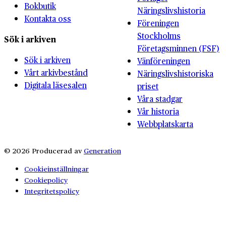
Bokbutik
Näringslivshistoria
Kontakta oss
Föreningen
Stockholms
Sök i arkiven
Företagsminnen (FSF)
Sök i arkiven
Vänföreningen
Vårt arkivbestånd
Näringslivshistoriska
Digitala läsesalen
priset
Våra stadgar
Vår historia
Webbplatskarta
© 2026 Producerad av
Generation
Cookieinställningar
Cookiepolicy
Integritetspolicy