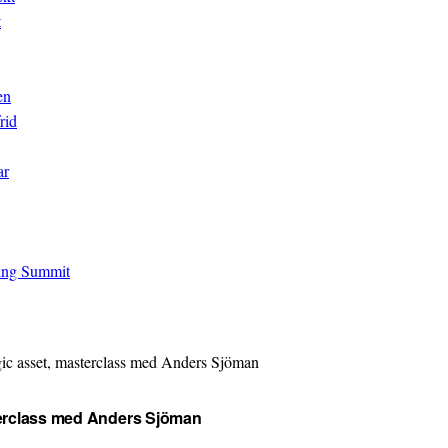
t
en
rid
ar
ing Summit
egic asset, masterclass med Anders Sjöman
sterclass med Anders Sjöman