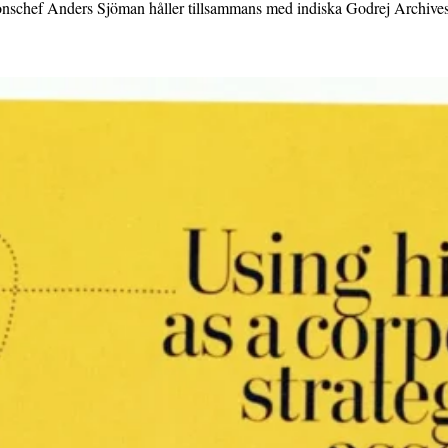
nschef Anders Sjöman håller tillsammans med indiska Godrej Archives