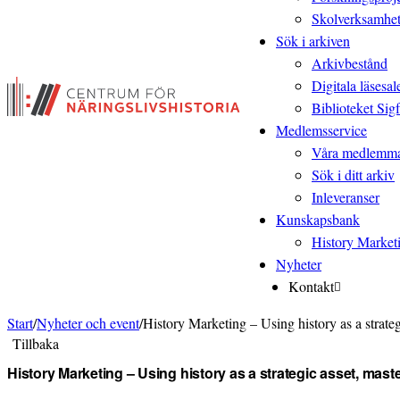
Skolverksamhe
Sök i arkiven
Arkivbestånd
Digitala läsesal
Biblioteket Sigf
Medlemsservice
Våra medlemm
Sök i ditt arkiv
Inleveranser
Kunskapsbank
History Market
Nyheter
Kontakt
Start
/
Nyheter och event
/
History Marketing – Using history as a strat
Tillbaka
History Marketing – Using history as a strategic asset, ma