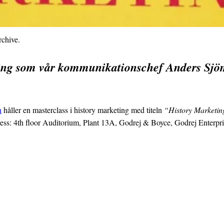
rchive.
ing som vår kommunikationschef Anders Sjö
n
håller en masterclass i history marketing med titeln
“History Marketing
ess: 4th floor Auditorium, Plant 13A, Godrej & Boyce, Godrej Enterpr