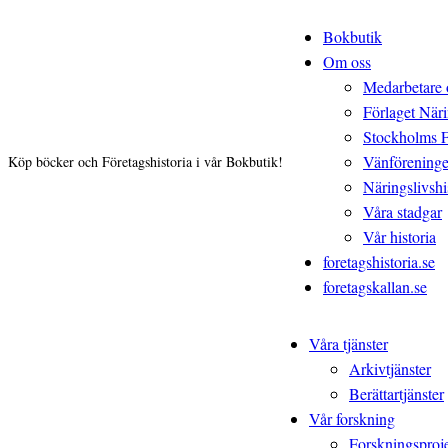
Bokbutik
Om oss
Medarbetare 
Förlaget Näri
Stockholms 
Vänförening
Köp böcker och Företagshistoria i vår Bokbutik!
Näringslivshis
Våra stadgar
Vår historia
foretagshistoria.se
foretagskallan.se
Våra tjänster
Arkivtjänster
Berättartjänster
Vår forskning
Forskningsproj