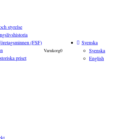
och styrelse
ngslivshistoria
Svenska
Företagsminnen (FSF)
en
Svenska
Varukorg
0
toriska priset
English
ekt