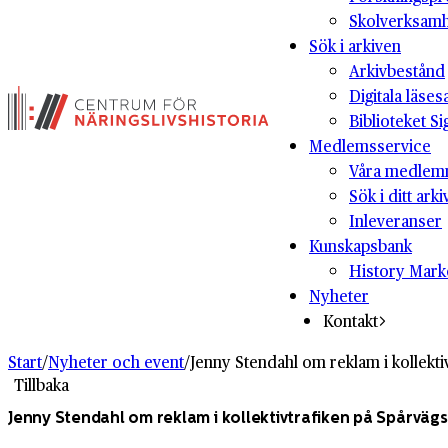
Skolverksam
Sök i arkiven
Arkivbestånd
Digitala läses
Biblioteket Si
Medlemsservice
Våra medlem
Sök i ditt arki
Inleveranser
Kunskapsbank
History Mark
Nyheter
Kontakt
Start
/
Nyheter och event
/
Jenny Stendahl om reklam i kollekt
Tillbaka
Jenny Stendahl om reklam i kollektivtrafiken på Spårvä