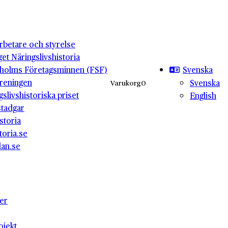
betare och styrelse
get Näringslivshistoria
Svenska
holms Företagsminnen (FSF)
reningen
Svenska
Varukorg
0
gslivshistoriska priset
English
stadgar
storia
toria.se
lan.se
ter
ojekt