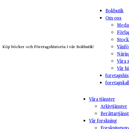
Bokbutik
Om oss
Medar
Förla
Stock
Vänfö
Köp böcker och Företagshistoria i vår Bokbutik!
Närin
Våra 
Vår hi
foretagshis
foretagskal
Våra tjänster
Arkivtjänster
Berättartjäns
Vår forskning
Forskningspr