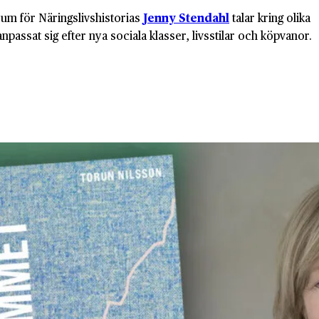
rum för Näringslivshistorias
Jenny Stendahl
talar kring olika
assat sig efter nya sociala klasser, livsstilar och köpvanor.