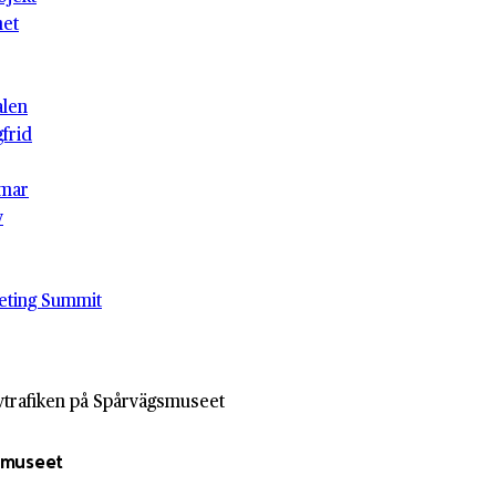
het
alen
gfrid
mar
v
eting Summit
ivtrafiken på Spårvägsmuseet
gsmuseet