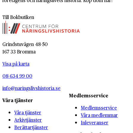
företagens och näringslivets historia. Köp dom här!
Till Bokbutiken
Grindstuvägen 48-50
167 33 Bromma
Visa på karta
08-634 99 00
info@naringslivshistoria.se
Medlemsservice
Våra tjänster
Medlemsservice
Våra tjänster
Våra medlemmar
Arkivtjänster
Inleveranser
Berättartjänster