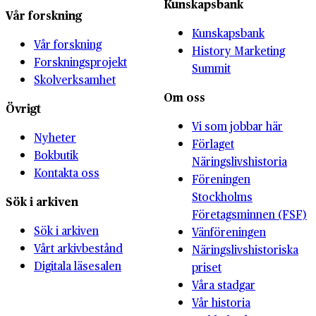
Kunskapsbank
Vår forskning
Kunskapsbank
Vår forskning
History Marketing
Forskningsprojekt
Summit
Skolverksamhet
Om oss
Övrigt
Vi som jobbar här
Nyheter
Förlaget
Bokbutik
Näringslivshistoria
Kontakta oss
Föreningen
Stockholms
Sök i arkiven
Företagsminnen (FSF)
Sök i arkiven
Vänföreningen
Vårt arkivbestånd
Näringslivshistoriska
Digitala läsesalen
priset
Våra stadgar
Vår historia