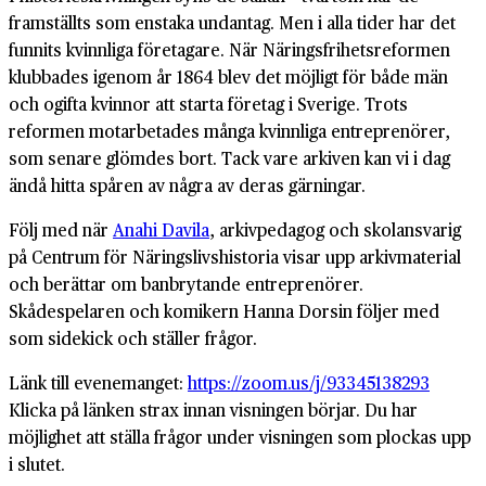
framställts som enstaka undantag. Men i alla tider har det
funnits kvinnliga företagare. När Näringsfrihetsreformen
klubbades igenom år 1864 blev det möjligt för både män
och ogifta kvinnor att starta företag i Sverige. Trots
reformen motarbetades många kvinnliga entreprenörer,
som senare glömdes bort. Tack vare arkiven kan vi i dag
ändå hitta spåren av några av deras gärningar.
Följ med när
Anahi Davila
, arkivpedagog och skolansvarig
på Centrum för Näringslivshistoria visar upp arkivmaterial
och berättar om banbrytande entreprenörer.
Skådespelaren och komikern Hanna Dorsin följer med
som sidekick och ställer frågor.
Länk till evenemanget:
https://zoom.us/j/93345138293
Klicka på länken strax innan visningen börjar. Du har
möjlighet att ställa frågor under visningen som plockas upp
i slutet.