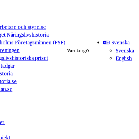
betare och styrelse
get Näringslivshistoria
Svenska
holms Företagsminnen (FSF)
reningen
Svenska
Varukorg
0
gslivshistoriska priset
English
stadgar
storia
toria.se
lan.se
ter
ojekt