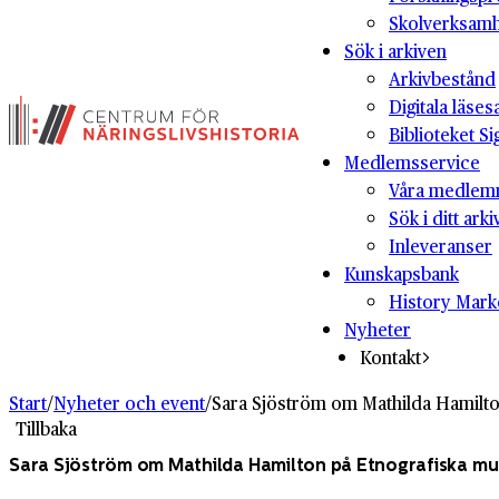
Skolverksam
Sök i arkiven
Arkivbestånd
Digitala läses
Biblioteket Si
Medlemsservice
Våra medlem
Sök i ditt arki
Inleveranser
Kunskapsbank
History Mark
Nyheter
Kontakt
Start
/
Nyheter och event
/
Sara Sjöström om Mathilda Hamilto
Tillbaka
Sara Sjöström om Mathilda Hamilton på Etnografiska m