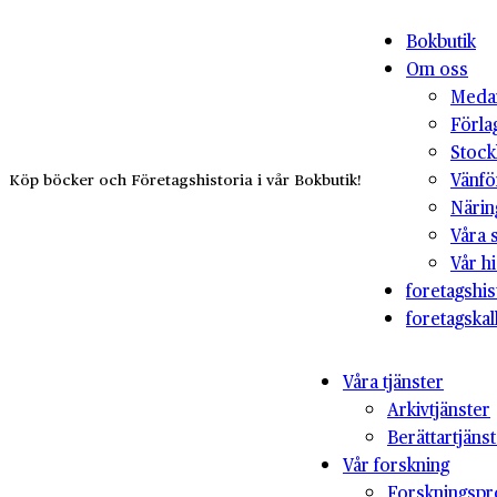
Bokbutik
Om oss
Medar
Förla
Stock
Vänfö
Köp böcker och Företagshistoria i vår Bokbutik!
Närin
Våra 
Vår hi
foretagshis
foretagskal
Våra tjänster
Arkivtjänster
Berättartjäns
Vår forskning
Forskningspr