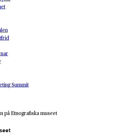
het
alen
gfrid
mar
v
eting Summit
n på Etnografiska museet
useet