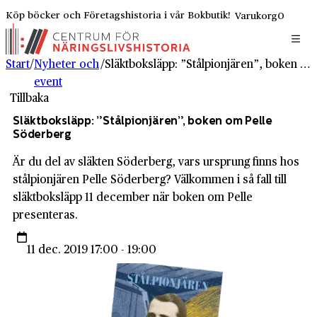
Köp böcker och Företagshistoria i vår Bokbutik!
Varukorg
0
Start
/
Nyheter och
/
Släktboksläpp: ”Stålpionjären”, boken om Pelle Söderberg
event
Tillbaka
Släktboksläpp: ”Stålpionjären”, boken om Pelle
Söderberg
Är du del av släkten Söderberg, vars ursprung finns hos
stålpionjären Pelle Söderberg? Välkommen i så fall till
släktboksläpp 11 december när boken om Pelle
presenteras.
11 dec. 2019 17:00 - 19:00