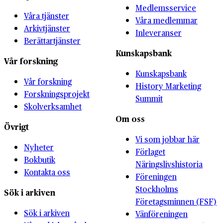
Medlemsservice
Våra tjänster
Våra medlemmar
Arkivtjänster
Inleveranser
Berättartjänster
Kunskapsbank
Vår forskning
Kunskapsbank
Vår forskning
History Marketing
Forskningsprojekt
Summit
Skolverksamhet
Om oss
Övrigt
Vi som jobbar här
Nyheter
Förlaget
Bokbutik
Näringslivshistoria
Kontakta oss
Föreningen
Stockholms
Sök i arkiven
Företagsminnen (FSF)
Sök i arkiven
Vänföreningen