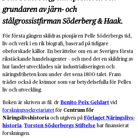
grundaren av järn- och
stålgrossistfirman Söderberg & Haak.
För första gången skildras pionjären Pelle Söderbergs tid,
liv och verk i en rik biografi, baserad på tidigare
obeforskade källor. En berättelse om en av Sveriges första
rikstäckande handelsagenter – och med det en skildring av
hur landet utvecklades när industrialiseringen och
näringsfriheten kom under det sena 1800-talet. Fram
träder också de kvinnor som var betydelsefulla för Pelles
liv och utveckling.
Boken är skriven av fil. dr
Benito Peix Geldart
vid
forskningssekretariatet
för
Centrum för
Näringslivshistoria
och utgiven på
Förlaget Närings­livs­
historia
.
Torsten Söderbergs Stiftelse
har finansierat
forskningen.