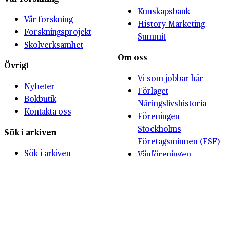
Kunskapsbank
Vår forskning
History Marketing
Forskningsprojekt
Summit
Skolverksamhet
Om oss
Övrigt
Vi som jobbar här
Nyheter
Förlaget
Bokbutik
Näringslivshistoria
Kontakta oss
Föreningen
Stockholms
Sök i arkiven
Företagsminnen (FSF)
Sök i arkiven
Vänföreningen
Vårt arkivbestånd
Näringslivshistoriska
Digitala läsesalen
priset
Våra stadgar
Vår historia
Webbplatskarta