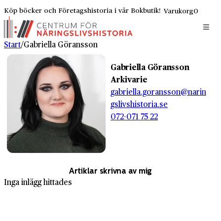
Köp böcker och Företagshistoria i vår Bokbutik!
Varukorg
0
Start
/
Gabriella Göransson
Gabriella Göransson
Arkivarie
gabriella.goransson@narin
gslivshistoria.se
072-071 75 22
Artiklar skrivna av mig
Inga inlägg hittades