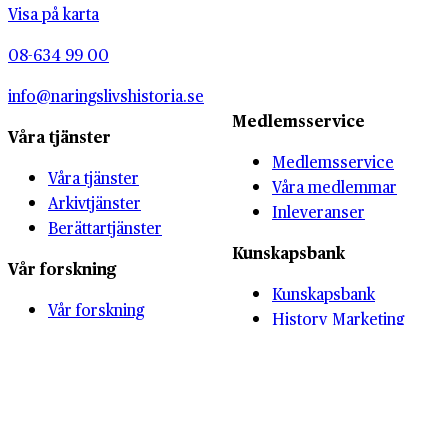
Visa på karta
08-634 99 00
info@naringslivshistoria.se
Medlemsservice
Våra tjänster
Medlemsservice
Våra tjänster
Våra medlemmar
Arkivtjänster
Inleveranser
Berättartjänster
Kunskapsbank
Vår forskning
Kunskapsbank
Vår forskning
History Marketing
Forskningsprojekt
Summit
Skolverksamhet
Om oss
Övrigt
Vi som jobbar här
Nyheter