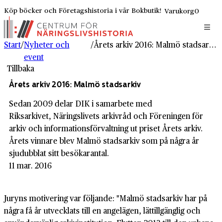
Köp böcker och Företagshistoria i vår Bokbutik!
Varukorg
0
Start
/
Nyheter och
/
Årets arkiv 2016: Malmö stadsarkiv
event
Tillbaka
Årets arkiv 2016: Malmö stadsarkiv
Sedan 2009 delar DIK i samarbete med
Riksarkivet, Näringslivets arkivråd och Föreningen för
arkiv och informationsförvaltning ut priset Årets arkiv.
Årets vinnare blev Malmö stadsarkiv som på några år
sjudubblat sitt besökarantal.
11 mar. 2016
Juryns motivering var följande: "Malmö stadsarkiv har på
några få år utvecklats till en angelägen, lättillgänglig och