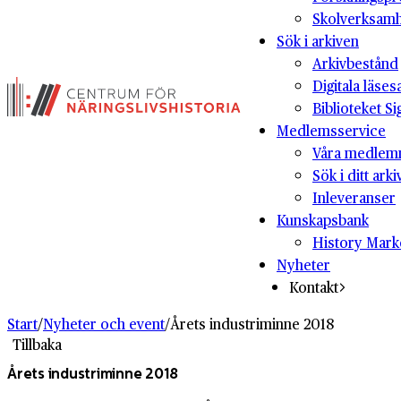
Skolverksam
Sök i arkiven
Arkivbestånd
Digitala läses
Biblioteket Si
Medlemsservice
Våra medlem
Sök i ditt arki
Inleveranser
Kunskapsbank
History Mark
Nyheter
Kontakt
Start
/
Nyheter och event
/
Årets industriminne 2018
Tillbaka
Årets industriminne 2018