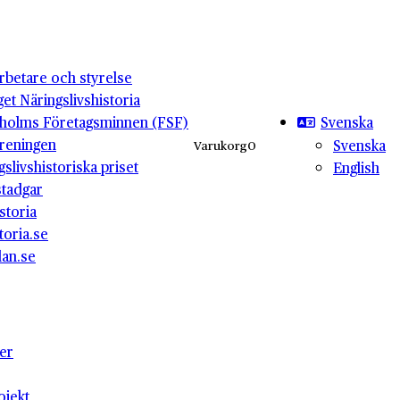
betare och styrelse
get Näringslivshistoria
Svenska
holms Företagsminnen (FSF)
reningen
Svenska
Varukorg
0
gslivshistoriska priset
English
stadgar
storia
toria.se
lan.se
ter
ojekt