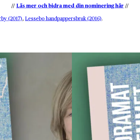
//
Läs mer och bidra med din nominering här
//
rby (2017)
,
Lessebo handpappersbruk (2016)
.