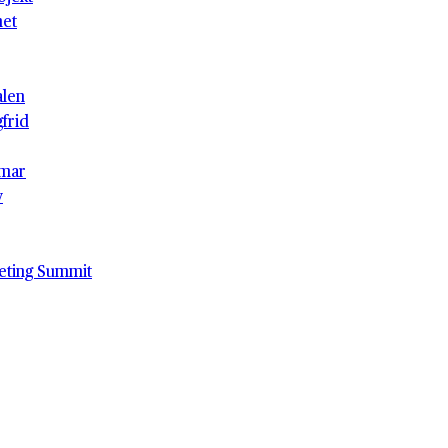
het
alen
gfrid
mar
v
eting Summit