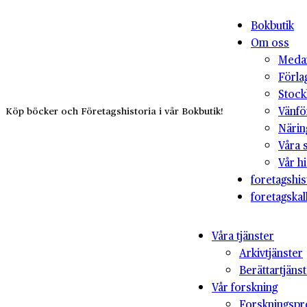
Bokbutik
Om oss
Medar
Förla
Stock
Vänfö
Köp böcker och Företagshistoria i vår Bokbutik!
Närin
Våra 
Vår hi
foretagshis
foretagskal
Våra tjänster
Arkivtjänster
Berättartjäns
Vår forskning
Forskningspr