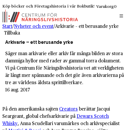
Köp böcker och Företagshistoria i vår Bokbutik!
Varukorg
0
Start
/
Nyheter och event
/
Arkivarie – ett berusande yrke
Tillbaka
Arkivarie – ett berusande yrke
Säger man arkivarie eller arkiv får många bilden av stora
dammiga hyllor med rader av gammal torra dokument.
Vi på Centrum för Näringslivshistoria vet att verkligheten
är långt mer spännande och det gör även arkivarierna på
tre av världens äldsta sprittillverkare.
16 aug. 2017
På den amerikanska sajten
Creators
berättar Jacqui
Seargeant, global chefsarkivarie på
Dewars Scotch
Whisky
, Anna Scudellari varumärkes och arkivspecialist