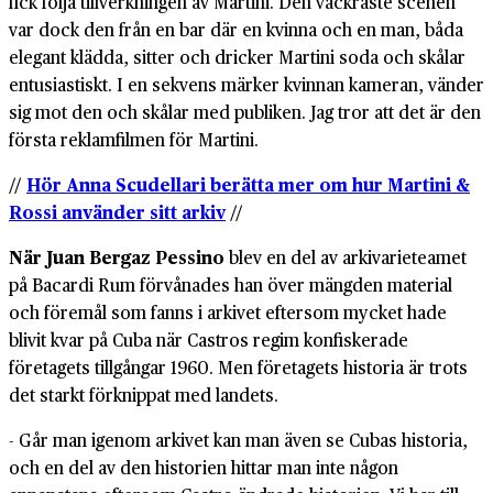
fick följa tillverkningen av Martini. Den vackraste scenen
var dock den från en bar där en kvinna och en man, båda
elegant klädda, sitter och dricker Martini soda och skålar
entusiastiskt. I en sekvens märker kvinnan kameran, vänder
sig mot den och skålar med publiken. Jag tror att det är den
första reklamfilmen för Martini.
//
Hör Anna Scudellari berätta mer om hur Martini &
Rossi använder sitt arkiv
//
När Juan Bergaz Pessino
blev en del av arkivarieteamet
på Bacardi Rum förvånades han över mängden material
och föremål som fanns i arkivet eftersom mycket hade
blivit kvar på Cuba när Castros regim konfiskerade
företagets tillgångar 1960. Men företagets historia är trots
det starkt förknippat med landets.
- Går man igenom arkivet kan man även se Cubas historia,
och en del av den historien hittar man inte någon