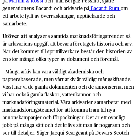
på
Martini & Rossi
och Juan Bergaz Pessino, sjätte
generationens Bacardi och arkivarie på
Bacardi Rum
om
ett arbete fyllt av överraskningar, upptäckande och
samarbete.
Utöver att
analysera samtida marknadsföringstrender så
är arkivariens uppgift att bevara företagets historia och arv.
När det kommer till sprittillverkare består den historien av
en stor mängd olika typer av dokument och föremål.
- Många arkiv kan vara väldigt akademiska och
pappersbaserade, men vårt arkiv är väldigt mångskiftande.
Visst har vi de gamla dokumenten och de annonserna, men
vi har också gamla flaskor, vattenkannor och
marknadsföringsmaterial. Våra arkivarier samarbetar med
marknadsföringsteamet för att komma fram till nya
annonskampanjer och förpackningar. Det är ett ovanligt
jobb på många sätt och det krävs att man är noggrann och
ser till detaljer. Säger Jacqui Seargeant på Dewars Scotch