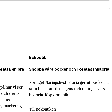
Bokbutik
erätta en bra
Shoppa våra böcker och Företagshistoria
Förlaget Näringslivshistoria ger ut böckerna
 på hur vi ser
som berättar företagens och näringslivets
l och deras
historia. Köp dom här!
eta med
ry marketing.
Till Bokbutiken