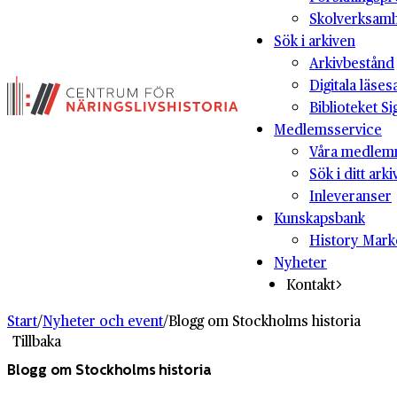
Skolverksam
Sök i arkiven
Arkivbestånd
Digitala läses
Biblioteket Si
Medlemsservice
Våra medlem
Sök i ditt arki
Inleveranser
Kunskapsbank
History Mark
Nyheter
Kontakt
Start
/
Nyheter och event
/
Blogg om Stockholms historia
Tillbaka
Blogg om Stockholms historia