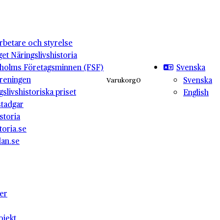
betare och styrelse
get Näringslivshistoria
Svenska
holms Företagsminnen (FSF)
reningen
Svenska
Varukorg
0
gslivshistoriska priset
English
stadgar
storia
toria.se
lan.se
ter
ojekt