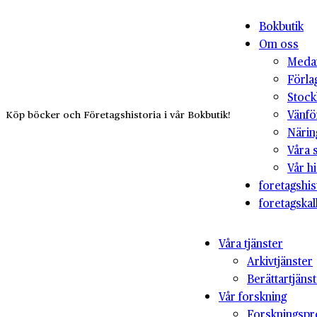
Bokbutik
Om oss
Medar
Förla
Stock
Vänfö
Köp böcker och Företagshistoria i vår Bokbutik!
Närin
Våra 
Vår hi
foretagshis
foretagskal
Våra tjänster
Arkivtjänster
Berättartjäns
Vår forskning
Forskningspr