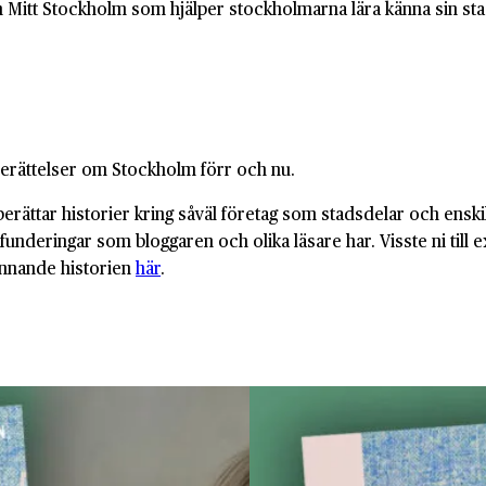
n Mitt Stockholm som hjälper stockholmarna lära känna sin stads
berättelser om Stockholm förr och nu.
rättar historier kring såväl företag som stadsdelar och ensk
å funderingar som bloggaren och olika läsare har. Visste ni till
ännande historien
här
.