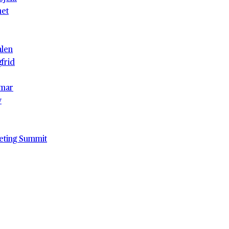
het
alen
gfrid
mar
v
eting Summit