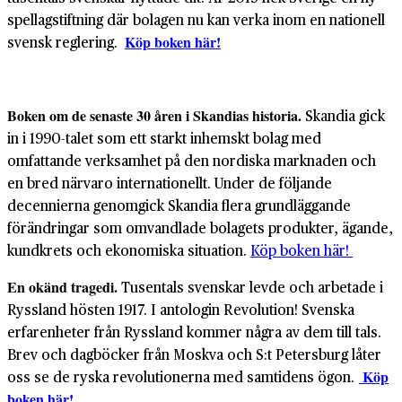
spellagstiftning där bolagen nu kan verka inom en nationell
svensk reglering.
Köp boken här!
Boken om de senaste 30 åren i Skandias historia.
Skandia gick
in i 1990-talet som ett starkt inhemskt bolag med
omfattande verksamhet på den nordiska marknaden och
en bred närvaro internationellt. Under de följande
decennierna genomgick Skandia flera grundläggande
förändringar som omvandlade bolagets produkter, ägande,
kundkrets och ekonomiska situation.
Köp boken här!
En okänd tragedi.
Tusentals svenskar levde och arbetade i
Ryssland hösten 1917. I antologin Revolution! Svenska
erfarenheter från Ryssland kommer några av dem till tals.
Brev och dagböcker från Moskva och S:t Petersburg låter
oss se de ryska revolutionerna med samtidens ögon.
Köp
boken här!