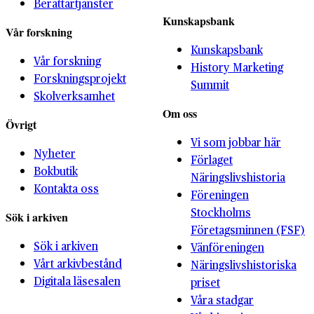
Berättartjänster
Kunskapsbank
Vår forskning
Kunskapsbank
Vår forskning
History Marketing
Forskningsprojekt
Summit
Skolverksamhet
Om oss
Övrigt
Vi som jobbar här
Nyheter
Förlaget
Bokbutik
Näringslivshistoria
Kontakta oss
Föreningen
Stockholms
Sök i arkiven
Företagsminnen (FSF)
Sök i arkiven
Vänföreningen
Vårt arkivbestånd
Näringslivshistoriska
Digitala läsesalen
priset
Våra stadgar