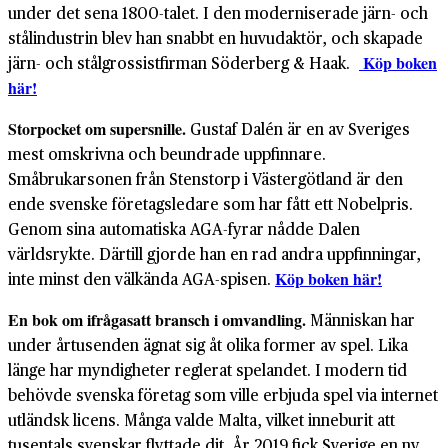
under det sena 1800-talet. I den moderniserade järn- och
stålindustrin blev han snabbt en huvudaktör, och skapade
järn- och stålgrossistfirman Söderberg & Haak.
Köp boken
här!
Storpocket om supersnille.
Gustaf Dalén är en av Sveriges
mest omskrivna och beundrade uppfinnare.
Småbrukarsonen från Stenstorp i Västergötland är den
ende svenske företagsledare som har fått ett Nobelpris.
Genom sina automatiska AGA-fyrar nådde Dalen
världsrykte. Därtill gjorde han en rad andra uppfinningar,
inte minst den välkända AGA-spisen.
Köp boken här!
En bok om ifrågasatt bransch i omvandling.
Människan har
under årtusenden ägnat sig åt olika former av spel. Lika
länge har myndigheter reglerat spelandet. I modern tid
behövde svenska företag som ville erbjuda spel via internet
utländsk licens. Många valde Malta, vilket inneburit att
tusentals svenskar flyttade dit. År 2019 fick Sverige en ny