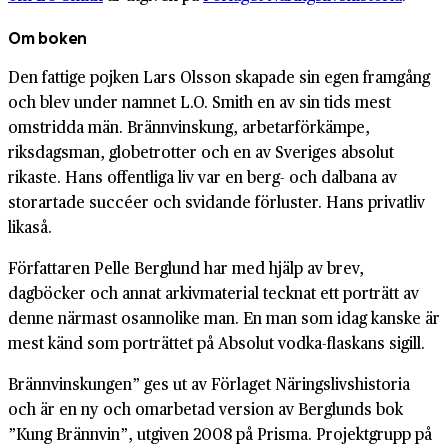
Om boken
Den fattige pojken Lars Olsson skapade sin egen framgång
och blev under namnet L.O. Smith en av sin tids mest
omstridda män. Brännvinskung, arbetarförkämpe,
riksdagsman, globetrotter och en av Sveriges absolut
rikaste. Hans offentliga liv var en berg- och dalbana av
storartade succéer och svidande förluster. Hans privatliv
likaså.
Författaren Pelle Berglund har med hjälp av brev,
dagböcker och annat arkivmaterial tecknat ett porträtt av
denne närmast osannolike man. En man som idag kanske är
mest känd som porträttet på Absolut vodka-flaskans sigill.
Brännvinskungen” ges ut av Förlaget Näringslivshistoria
och är en ny och omarbetad version av Berglunds bok
”Kung Brännvin”, utgiven 2008 på Prisma. Projektgrupp på