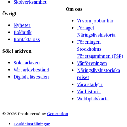
Skolverksamhet
Om oss
Övrigt
Vi som jobbar här
Nyheter
Förlaget
Bokbutik
Näringslivshistoria
Kontakta oss
Föreningen
Stockholms
Sök i arkiven
Företagsminnen (FSF)
Sök i arkiven
Vänföreningen
Vårt arkivbestånd
Näringslivshistoriska
Digitala läsesalen
priset
Våra stadgar
Vår historia
Webbplatskarta
© 2026 Producerad av
Generation
Cookieinställningar