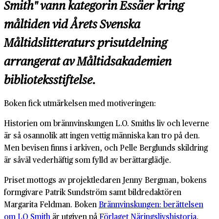
Smith" vann kategorin Essäer kring
måltiden vid Årets Svenska
Måltidslitteraturs prisutdelning
arrangerat av Måltidsakademien
biblioteksstiftelse.
Boken fick utmärkelsen med motiveringen:
Historien om brännvinskungen L.O. Smiths liv och leverne
är så osannolik att ingen vettig människa kan tro på den.
Men bevisen finns i arkiven, och Pelle Berglunds skildring
är såväl vederhäftig som fylld av berättarglädje.
Priset mottogs av projektledaren Jenny Bergman, bokens
formgivare Patrik Sundström samt bildredaktören
Margarita Feldman. Boken
Brännvinskungen: berättelsen
om LO Smith
är utgiven på
Förlaget Näringslivshistoria
.