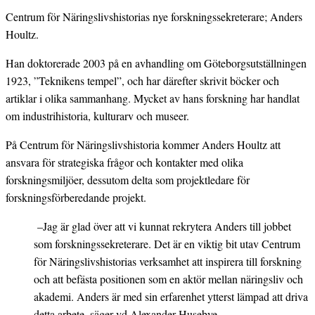
Centrum för Näringslivshistorias nye forskningssekreterare; Anders
Houltz.
Han doktorerade 2003 på en avhandling om Göteborgsutställningen
1923, ”Teknikens tempel”, och har därefter skrivit böcker och
artiklar i olika sammanhang. Mycket av hans forskning har handlat
om industrihistoria, kulturarv och museer.
På Centrum för Näringslivshistoria kommer Anders Houltz att
ansvara för strategiska frågor och kontakter med olika
forskningsmiljöer, dessutom delta som projektledare för
forskningsförberedande projekt.
–Jag är glad över att vi kunnat rekrytera Anders till jobbet
som forskningssekreterare. Det är en viktig bit utav Centrum
för Näringslivshistorias verksamhet att inspirera till forskning
och att befästa positionen som en aktör mellan näringsliv och
akademi. Anders är med sin erfarenhet ytterst lämpad att driva
detta arbete, säger vd Alexander Husebye.