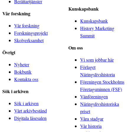
Berättartjänster
Kunskapsbank
Vår forskning
Kunskapsbank
Vår forskning
History Marketing
Forskningsprojekt
Summit
Skolverksamhet
Om oss
Övrigt
Vi som jobbar här
Nyheter
Förlaget
Bokbutik
Näringslivshistoria
Kontakta oss
Föreningen Stockholms
Företagsminnen (FSF)
Sök i arkiven
Vänföreningen
Sök i arkiven
Näringslivshistoriska
Vårt arkivbestånd
priset
Digitala läsesalen
Våra stadgar
Vår historia