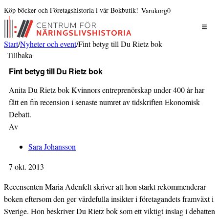
Köp böcker och Företagshistoria i vår Bokbutik!
Varukorg
0
Start
/
Nyheter och event
/
Fint betyg till Du Rietz bok
Tillbaka
Fint betyg till Du Rietz bok
Anita Du Rietz bok Kvinnors entreprenörskap under 400 år har
fått en fin recension i senaste numret av tidskriften Ekonomisk
Debatt.
Av
Sara Johansson
7 okt. 2013
Recensenten Maria Adenfelt skriver att hon starkt rekommenderar
boken eftersom den ger värdefulla insikter i företagandets framväxt i
Sverige. Hon beskriver Du Rietz bok som ett viktigt inslag i debatten