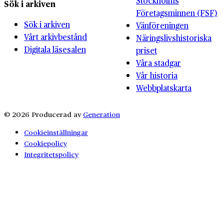
Stockholms
Sök i arkiven
Företagsminnen (FSF)
Sök i arkiven
Vänföreningen
Vårt arkivbestånd
Näringslivshistoriska
Digitala läsesalen
priset
Våra stadgar
Vår historia
Webbplatskarta
© 2026 Producerad av
Generation
Cookieinställningar
Cookiepolicy
Integritetspolicy