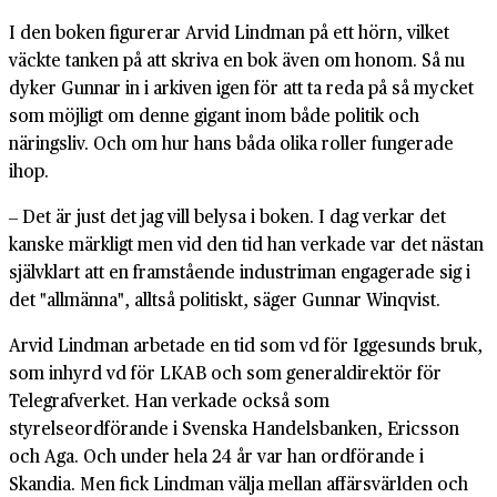
I den boken figurerar Arvid Lindman på ett hörn, vilket
väckte tanken på att skriva en bok även om honom. Så nu
dyker Gunnar in i arkiven igen för att ta reda på så mycket
som möjligt om denne gigant inom både politik och
näringsliv. Och om hur hans båda olika roller fungerade
ihop.
‒ Det är just det jag vill belysa i boken. I dag verkar det
kanske märkligt men vid den tid han verkade var det nästan
självklart att en framstående industriman engagerade sig i
det "allmänna", alltså politiskt, säger Gunnar Winqvist.
Arvid Lindman arbetade en tid som vd för Iggesunds bruk,
som inhyrd vd för LKAB och som generaldirektör för
Telegrafverket. Han verkade också som
styrelseordförande i Svenska Handelsbanken, Ericsson
och Aga. Och under hela 24 år var han ordförande i
Skandia. Men fick Lindman välja mellan affärsvärlden och