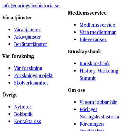
info@naringslivshistoria.se
Medlemsservice
Våra tjänster
Medlemsservice
Våra tjänster
Våra medlemmar
Arkivtjänster
Inleveranser
Berättartjänster
Kunskapsbank
Vår forskning
Kunskapsbank
Vår forskning
History Marketing
Forskningsprojekt
Summit
Skolverksamhet
Om oss
Övrigt
Vi som jobbar här
Nyheter
Förlaget
Bokbutik
Näringslivshistoria
Kontakta oss
Föreningen