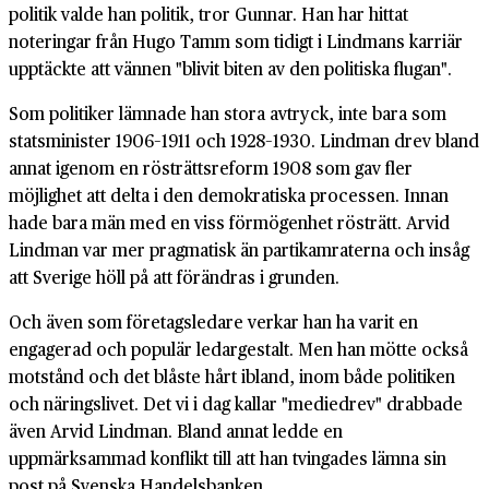
politik valde han politik, tror Gunnar. Han har hittat
noteringar från Hugo Tamm som tidigt i Lindmans karriär
upptäckte att vännen "blivit biten av den politiska flugan".
Som politiker lämnade han stora avtryck, inte bara som
statsminister 1906–1911 och 1928–1930. Lindman drev bland
annat igenom en rösträttsreform 1908 som gav fler
möjlighet att delta i den demokratiska processen. Innan
hade bara män med en viss förmögenhet rösträtt. Arvid
Lindman var mer pragmatisk än partikamraterna och insåg
att Sverige höll på att förändras i grunden.
Och även som företagsledare verkar han ha varit en
engagerad och populär ledargestalt. Men han mötte också
motstånd och det blåste hårt ibland, inom både politiken
och näringslivet. Det vi i dag kallar "mediedrev" drabbade
även Arvid Lindman. Bland annat ledde en
uppmärksammad konflikt till att han tvingades lämna sin
post på Svenska Handelsbanken.