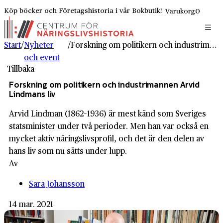
Köp böcker och Företagshistoria i vår Bokbutik!
Varukorg
0
Start
/
Nyheter
/
Forskning om politikern och industrimannen Arvid Lindmans liv
och event
Tillbaka
Forskning om politikern och industrimannen Arvid
Lindmans liv
Arvid Lindman (1862–1936) är mest känd som Sveriges
statsminister under två perioder. Men han var också en
mycket aktiv näringslivsprofil, och det är den delen av
hans liv som nu sätts under lupp.
Av
Sara Johansson
14 mar. 2021