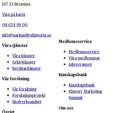
167 33 Bromma
Visa på karta
08-634 99 00
info@naringslivshistoria.se
Medlemsservice
Våra tjänster
Medlemsservice
Våra tjänster
Våra medlemmar
Arkivtjänster
Inleveranser
Berättartjänster
Kunskapsbank
Vår forskning
Kunskapsbank
Vår forskning
History Marketing
Forskningsprojekt
Summit
Skolverksamhet
Om oss
Övrigt