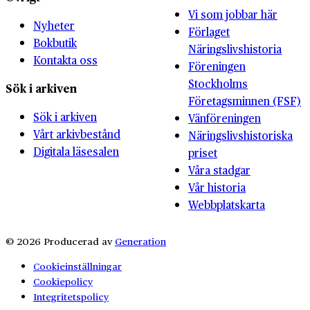
Vi som jobbar här
Nyheter
Förlaget
Bokbutik
Näringslivshistoria
Kontakta oss
Föreningen
Stockholms
Sök i arkiven
Företagsminnen (FSF)
Sök i arkiven
Vänföreningen
Vårt arkivbestånd
Näringslivshistoriska
Digitala läsesalen
priset
Våra stadgar
Vår historia
Webbplatskarta
© 2026 Producerad av
Generation
Cookieinställningar
Cookiepolicy
Integritetspolicy