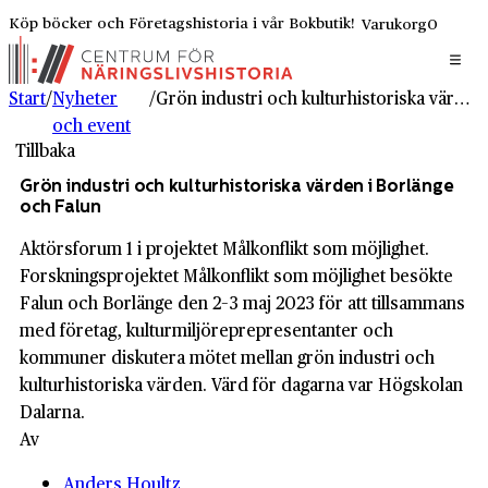
Köp böcker och Företagshistoria i vår Bokbutik!
Varukorg
0
Start
/
Nyheter
/
Grön industri och kulturhistoriska värden i Borlänge och Falun
och event
Tillbaka
Grön industri och kulturhistoriska värden i Borlänge
och Falun
Aktörsforum 1 i projektet Målkonflikt som möjlighet.
Forsknings­projektet Målkonflikt som möjlighet besökte
Falun och Borlänge den 2–3 maj 2023 för att tillsammans
med företag, kultur­miljö­reprepresentanter och
kommuner diskutera mötet mellan grön industri och
kultur­historiska värden. Värd för dagarna var Högskolan
Dalarna.
Av
Anders Houltz