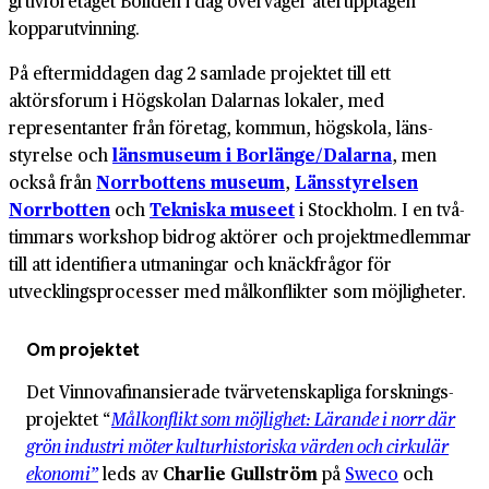
gruvföretaget Boliden i dag överväger återupptagen
koppar­utvinning.
På eftermiddagen dag 2 samlade projektet till ett
aktörsforum i Högskolan Dalarnas lokaler, med
representanter från företag, kommun, högskola, läns­
styrelse och
läns­museum i Borlänge/Dalarna
, men
också från
Norrbottens museum
,
Läns­styrelsen
Norrbotten
och
Tekniska museet
i Stockholm. I en två­
timmars workshop bidrog aktörer och projekt­medlemmar
till att identifiera utmaningar och knäck­frågor för
utvecklings­processer med mål­konflikter som möjligheter.
Om projektet
Det Vinnova­finansierade tvär­vetenskapliga forsknings­
projektet “
Målkonflikt som möjlighet: Lärande i norr där
grön industri möter kulturhistoriska värden och cirkulär
ekonomi”
leds av
Charlie Gullström
på
Sweco
och