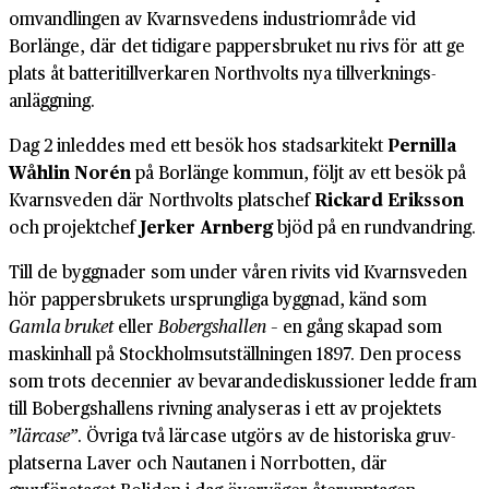
omvandlingen av Kvarns­vedens industri­område vid
Borlänge, där det tidigare pappers­bruket nu rivs för att ge
plats åt batteri­tillverkaren Northvolts nya till­verknings­
anläggning.
Dag 2 inleddes med ett besök hos stads­arkitekt
Pernilla
Wåhlin Norén
på Borlänge kommun, följt av ett besök på
Kvarns­veden där Northvolts platschef
Rickard Eriksson
och projekt­chef
Jerker Arnberg
bjöd på en rund­vandring.
Till de byggnader som under våren rivits vid Kvarnsveden
hör pappers­brukets ursprungliga byggnad, känd som
Gamla bruket
eller
Bobergs­hallen
– en gång skapad som
maskinhall på Stockholms­utställningen 1897. Den process
som trots decennier av bevarande­diskussioner ledde fram
till Bobergs­hallens rivning analyseras i ett av projektets
”lärcase”
. Övriga två lärcase utgörs av de historiska gruv­
platserna Laver och Nautanen i Norrbotten, där