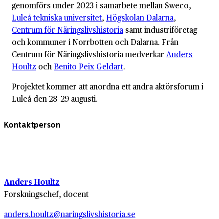
genomförs under 2023 i samarbete mellan Sweco,
Luleå tekniska universitet
,
Högskolan Dalarna
,
Centrum för Näringslivs­historia
samt industri­företag
och kommuner i Norrbotten och Dalarna. Från
Centrum för Näringslivs­historia medverkar
Anders
Houltz
och
Benito Peix Geldart
.
Projektet kommer att anordna ett andra aktörsforum i
Luleå den 28–29 augusti.
Kontaktperson
Anders Houltz
Forskningschef, docent
anders.houltz@naringslivshistoria.se