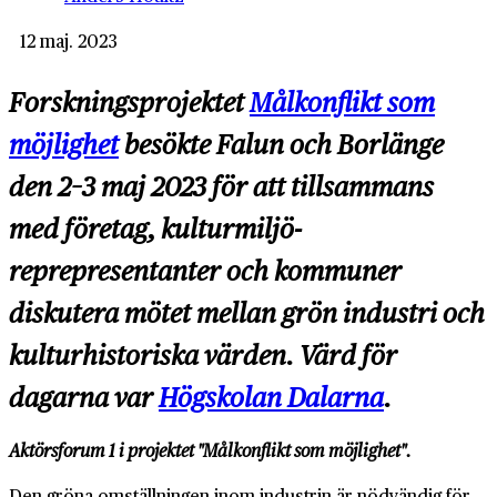
12 maj. 2023
Forskningsprojektet
Målkonflikt som
möjlighet
besökte Falun och Borlänge
den 2–3 maj 2023 för att tillsammans
med företag, kultur­miljö­
reprepresentanter och kommuner
diskutera mötet mellan grön industri och
kultur­historiska värden. Värd för
dagarna var
Högskolan Dalarna
.
Aktörsforum 1 i projektet "Målkonflikt som möjlighet".
Den gröna omställningen inom industrin är nödvändig för