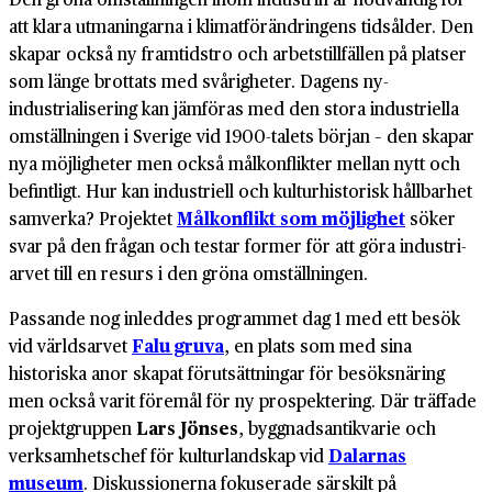
att klara utmaningarna i klimat­förändringens tidsålder. Den
skapar också ny framtidstro och arbets­tillfällen på platser
som länge brottats med svårigheter. Dagens ny­
industrialisering kan jämföras med den stora industriella
om­ställningen i Sverige vid 1900-talets början – den skapar
nya möjligheter men också mål­konflikter mellan nytt och
befintligt. Hur kan industriell och kultur­historisk hållbarhet
samverka? Projektet
Målkonflikt som möjlighet
söker
svar på den frågan och testar former för att göra industri­
arvet till en resurs i den gröna om­ställningen.
Passande nog inleddes programmet dag 1 med ett besök
vid världs­arvet
Falu gruva
, en plats som med sina
historiska anor skapat förutsättningar för besöksnäring
men också varit föremål för ny prospektering. Där träffade
projektgruppen
Lars Jönses
, byggnadsantikvarie och
verksamhetschef för kulturlandskap vid
Dalarnas
museum
. Diskussionerna fokuserade särskilt på