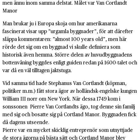
men ännu inom samma delstat. Målet var Van Cortlandt
Manor
Man brukar ju i Europa skoja om hur amerikanarna
fascinerat visar upp ”urgamla byggnader”, för att därefter
släppa kommentaren: ”almost 100 years old”, men här
rörde det sig om en byggnad vi skulle definiera som
historisk även hemma. Större delen av huvudbyggnadens
bottenvåning byggdes enligt guiden redan på 1600-talet och
var då en väl tilltagen jaktstuga.
Vid samma tid hade Stephanus Van Cortlandt (köpman,
politiker m.m.) fått stora ägor av holländsk-engelske kungen
William III norr om New York. När dessa 1749 kom i
sonssonen Pierre Van Cortlandts ägo, tog denne sin familj
med sig och bosatte sig på Cortland Manor. Byggnaden fick
då dagens utseende.
Pierre var en mycket skicklig entreprenör som utnyttjade
de stora ägorna på bästa sätt och Cortland Manor blev