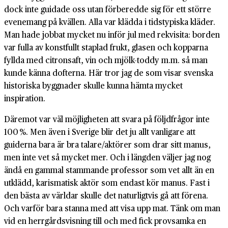
dock inte guidade oss utan förberedde sig för ett större
evenemang på kvällen. Alla var klädda i tidstypiska kläder.
Man hade jobbat mycket nu inför jul med rekvisita: borden
var fulla av konstfullt staplad frukt, glasen och kopparna
fyllda med citronsaft, vin och mjölk-toddy m.m. så man
kunde känna dofterna. Här tror jag de som visar svenska
historiska byggnader skulle kunna hämta mycket
inspiration.
Däremot var väl möjligheten att svara på följdfrågor inte
100 %. Men även i Sverige blir det ju allt vanligare att
guiderna bara är bra talare/aktörer som drar sitt manus,
men inte vet så mycket mer. Och i längden väljer jag nog
ändå en gammal stammande professor som vet allt än en
utklädd, karismatisk aktör som endast kör manus. Fast i
den bästa av världar skulle det naturligtvis gå att förena.
Och varför bara stanna med att visa upp mat. Tänk om man
vid en herrgårdsvisning till och med fick provsamka en