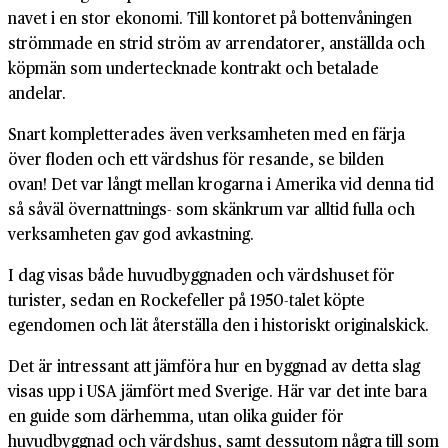
navet i en stor ekonomi. Till kontoret på bottenvåningen
strömmade en strid ström av arrendatorer, anställda och
köpmän som undertecknade kontrakt och betalade
andelar.
Snart kompletterades även verksamheten med en färja
över floden och ett värdshus för resande, se bilden
ovan! Det var långt mellan krogarna i Amerika vid denna tid
så såväl övernattnings- som skänkrum var alltid fulla och
verksamheten gav god avkastning.
I dag visas både huvudbyggnaden och värdshuset för
turister, sedan en Rockefeller på 1950-talet köpte
egendomen och lät återställa den i historiskt originalskick.
Det är intressant att jämföra hur en byggnad av detta slag
visas upp i USA jämfört med Sverige. Här var det inte bara
en guide som därhemma, utan olika guider för
huvudbyggnad och värdshus, samt dessutom några till som