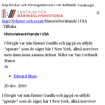
Köp böcker och Företagshistoria i vår Bokbutik!
Varukorg
0
Start
/
Nyheter och event
/
Historieberättande i USA
Tillbaka
Historieberättande i USA
I förrgår var min fästmö Gunilla och jag på en utflykt
”upstate” som de säger här I New York, alltså norröver
men ännu inom samma delstat. Målet var Van Cortlandt
Manor
Av
Edward Blom
20 dec. 2010
I förrgår var min fästmö Gunilla och jag på en utflykt
”upstate” som de säger här I New York, alltså norröver