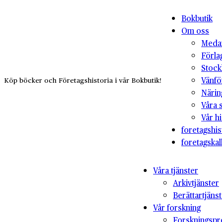
Bokbutik
Om oss
Medar
Förla
Stock
Vänfö
Köp böcker och Företagshistoria i vår Bokbutik!
Närin
Våra 
Vår hi
foretagshis
foretagskal
Våra tjänster
Arkivtjänster
Berättartjäns
Vår forskning
Forskningspr