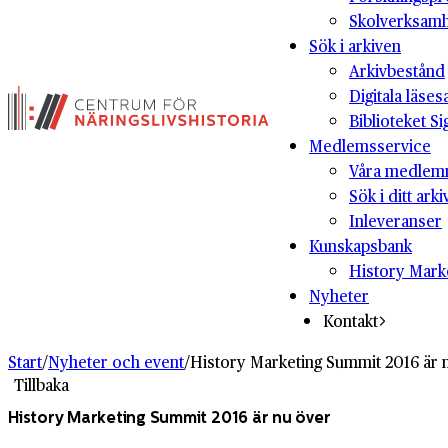
Skolverksam
Sök i arkiven
Arkivbestånd
Digitala läses
Biblioteket Si
Medlemsservice
Våra medlem
Sök i ditt arki
Inleveranser
Kunskapsbank
History Mark
Nyheter
Kontakt
Start
/
Nyheter och event
/
History Marketing Summit 2016 är 
Tillbaka
History Marketing Summit 2016 är nu över