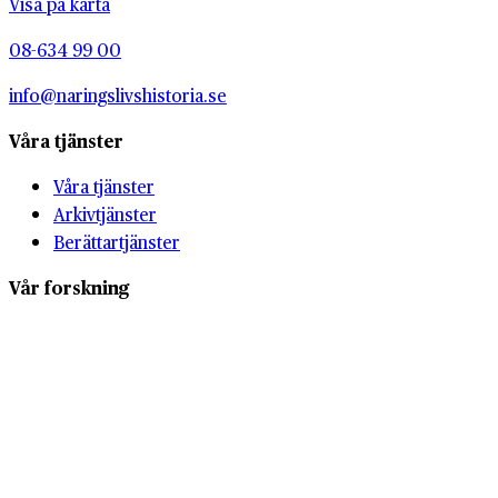
Visa på karta
08-634 99 00
info@naringslivshistoria.se
Våra tjänster
Våra tjänster
Arkivtjänster
Berättartjänster
Vår forskning
Vår forskning
Forskningsprojekt
Skolverksamhet
Övrigt
Nyheter