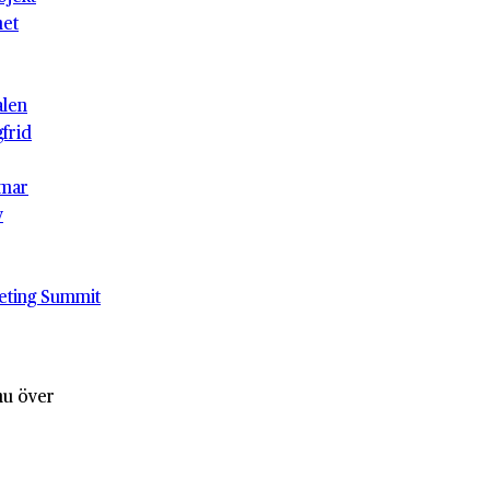
het
alen
gfrid
mar
v
eting Summit
nu över