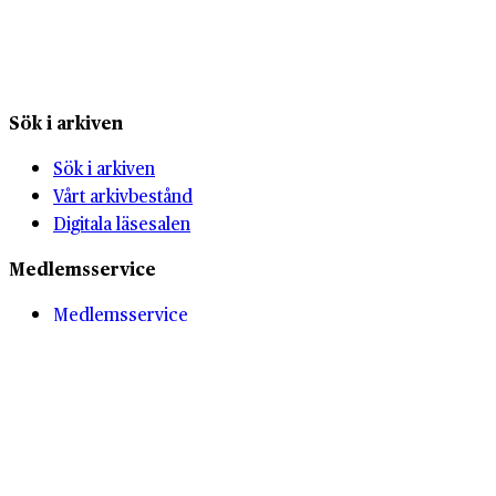
Sök i arkiven
Sök i arkiven
Vårt arkivbestånd
Digitala läsesalen
Medlemsservice
Medlemsservice
Våra medlemmar
Inleveranser
Kunskapsbank
Kunskapsbank
History Marketing Summit