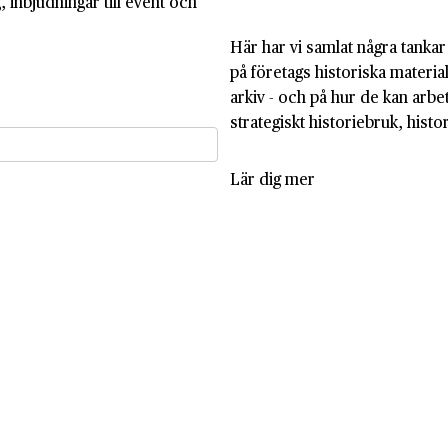
 inbjudningar till event och
Här har vi samlat några tankar
på företags historiska materia
arkiv - och på hur de kan arb
strategiskt historiebruk, histo
Lär dig mer