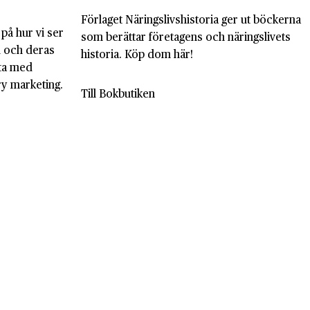
Förlaget Näringslivshistoria ger ut böckerna
 på hur vi ser
som berättar företagens och näringslivets
l och deras
historia. Köp dom här!
eta med
ry marketing.
Till Bokbutiken