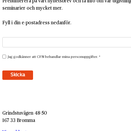
Prenumerera på vårt nyhetsbrev och få info om vår utgivning,
seminarier och mycket mer.
Fyll i din e-postadress nedanför.
Grindstuvägen 48-50
167 33 Bromma