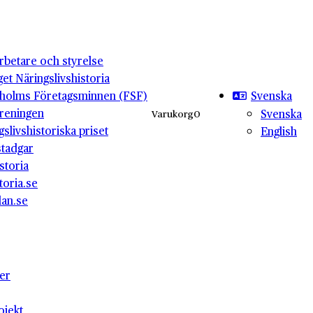
betare och styrelse
get Näringslivshistoria
Svenska
holms Företagsminnen (FSF)
reningen
Svenska
Varukorg
0
gslivshistoriska priset
English
stadgar
storia
toria.se
lan.se
ter
ojekt