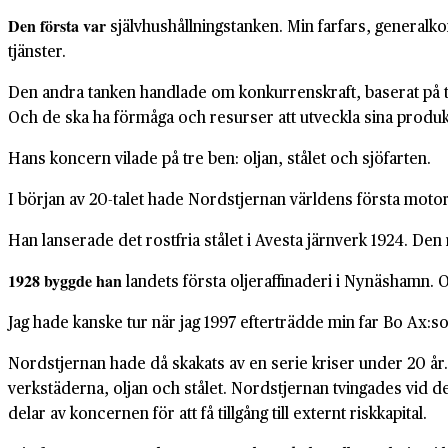
Den första var
självhushållningstanken. Min farfars, general
tjänster.
Den andra tanken handlade om konkurrenskraft, baserat på te
Och de ska ha förmåga och resurser att utveckla sina produ
Hans koncern vilade på tre ben: oljan, stålet och sjöfarten.
I början av 20-talet hade Nordstjernan världens första motord
Han lanserade det rostfria stålet i Avesta järnverk 1924. Den r
1928 byggde han
landets första oljeraffinaderi i Nynäshamn. 
Jag hade kanske tur när jag 1997 efterträdde min far Bo Ax:s
Nordstjernan hade då skakats av en serie kriser under 20 år.
verkstäderna, oljan och stålet. Nordstjernan tvingades vid d
delar av koncernen för att få tillgång till externt riskkapital.