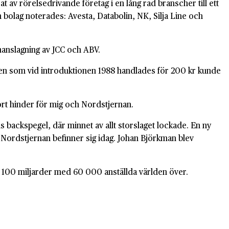
 av rörelsedrivande företag i en lång rad branscher till ett
bolag noterades: Avesta, Databolin, NK, Silja Line och
manslagning av JCC och ABV.
ien som vid introduktionen 1988 handlades för 200 kr kunde
ort hinder för mig och Nordstjernan.
ns backspegel, där minnet av allt storslaget lockade. En ny
r Nordstjernan befinner sig idag. Johan Björkman blev
er 100 miljarder med 60 000 anställda världen över.