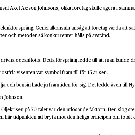
konsul Axel Ax:son Johnsons, olika företag skulle agera i sa
knikförsprång. Generalkonsuln ansåg att företag värda att sat
kter och metoder så konkurrenter hålls på avstånd.
rivna oceanflotta. Detta försprång ledde till att man kunde dra
ostfria visenten var symbol fram till för 15 år sen.
Olja och bensin hade ju framtiden för sig. Det ledde även till
on Johnson.
 Oljekrisen på 70-talet var den utlösande faktorn. Den slog st
en här tidpunkten att bryta mot den heliga principen om totalt