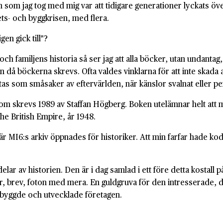
som jag tog med mig var att tidigare generationer lyckats öve
ets- och byggkrisen, med flera.
en gick till"?
h familjens historia så ser jag att alla böcker, utan undantag, 
ndan då böckerna skrevs. Ofta valdes vinklarna för att inte skada
as som småsaker av eftervärlden, när känslor svalnat eller pe
om skrevs 1989 av Staffan Högberg. Boken utelämnar helt att mi
he British Empire, år 1948.
r, när MI6:s arkiv öppnades för historiker. Att min farfar ha
 delar av historien. Den är i dag samlad i ett före detta kostal
 brev, foton med mera. En guldgruva för den intresserade, där 
 byggde och utvecklade företagen.