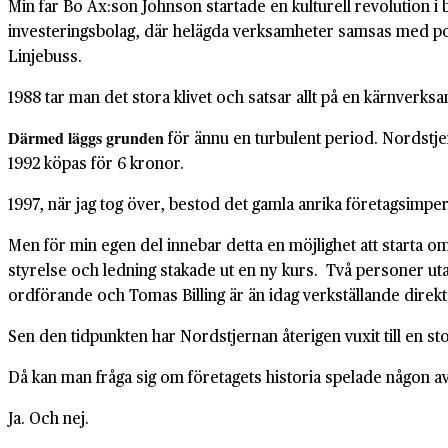
Min far Bo Ax:son Johnson startade en kulturell revolution i 
investeringsbolag, där helägda verksamheter samsas med post
Linjebuss.
1988 tar man det stora klivet och satsar allt på en kärnver
Därmed läggs grunden
för ännu en turbulent period. Nordstj
1992 köpas för 6 kronor.
1997, när jag tog över, bestod det gamla anrika företagsimpe
Men för min egen del innebar detta en möjlighet att starta om 
styrelse och ledning stakade ut en ny kurs. Två personer utan
ordförande och Tomas Billing är än idag verkställande direkt
Sen den tidpunkten har Nordstjernan återigen vuxit till en s
Då kan man fråga sig om företagets historia spelade någon av
Ja. Och nej.