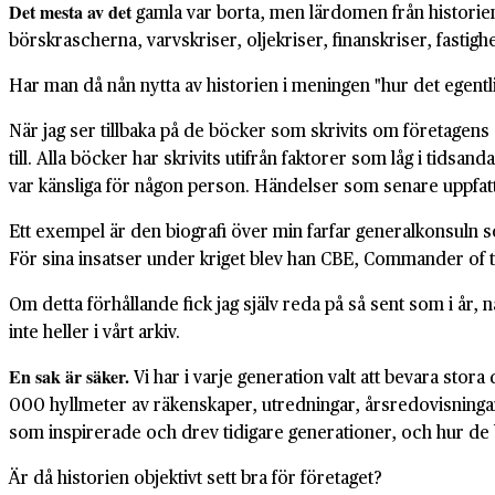
Det mesta av det
gamla var borta, men lärdomen från historien 
börskrascherna, varvskriser, oljekriser, finanskriser, fastigh
Har man då nån nytta av historien i meningen "hur det egentlig
När jag ser tillbaka på de böcker som skrivits om företagens oc
till. Alla böcker har skrivits utifrån faktorer som låg i tidsa
var känsliga för någon person. Händelser som senare uppfatt
Ett exempel är den biografi över min farfar generalkonsuln s
För sina insatser under kriget blev han CBE, Commander of t
Om detta förhållande fick jag själv reda på så sent som i å
inte heller i vårt arkiv.
En sak är säker.
Vi har i varje generation valt att bevara stora
000 hyllmeter av räkenskaper, utredningar, årsredovisningar,
som inspirerade och drev tidigare generationer, och hur de
Är då historien objektivt sett bra för företaget?