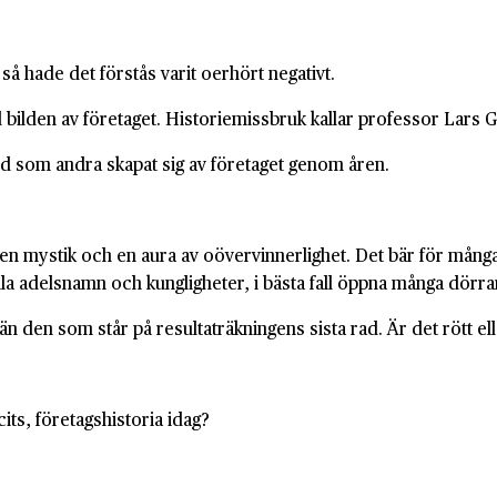
så hade det förstås varit oerhört negativt.
d bilden av företaget. Historiemissbruk kallar professor Lar
ld som andra skapat sig av företaget genom åren.
 mystik och en aura av oövervinnerlighet. Det bär för många u
la adelsnamn och kungligheter, i bästa fall öppna många dörrar
t än den som står på resultaträkningens sista rad. Är det rött e
its, företagshistoria idag?