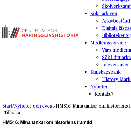
Skolverksam
Sök i arkiven
Arkivbestånd
Digitala läses
Biblioteket Si
Medlemsservice
Våra medlem
Sök i ditt arki
Inleveranser
Kunskapsbank
History Mark
Nyheter
Kontakt
Start
/
Nyheter och event
/
HMS16: Mina tankar om historiens 
Tillbaka
HMS16: Mina tankar om historiens framtid