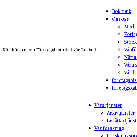
Bokbutik
Om oss
Medar
Förla
Stock
Vänfö
Köp böcker och Företagshistoria i vår Bokbutik!
Närin
Våra 
Vår hi
foretagshis
foretagskal
Våra tjänster
Arkivtjänster
Berättartjäns
Vår forskning
Forskningspr