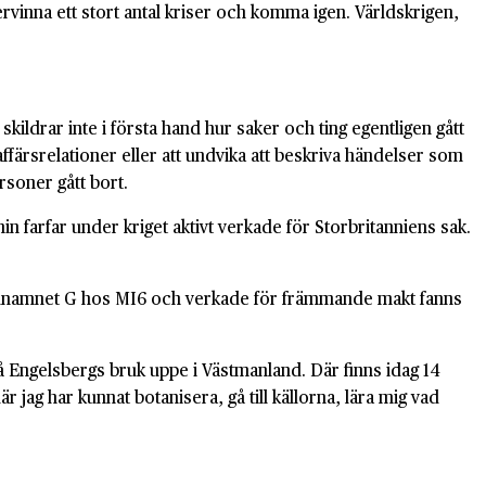
rvinna ett stort antal kriser och komma igen. Världskrigen,
skildrar inte i första hand hur saker och ting egentligen gått
 affärsrelationer eller att undvika att beskriva händelser som
rsoner gått bort.
n farfar under kriget aktivt verkade för Storbritanniens sak.
de kodnamnet G hos MI6 och verkade för främmande makt fanns
l på Engelsbergs bruk uppe i Västmanland. Där finns idag 14
jag har kunnat botanisera, gå till källorna, lära mig vad