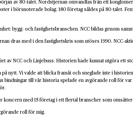
början av 80-talet. Nordstjernan omvandlas från ett konglomerat
er i börsnoterade bolag. 180 företag såldes på 80-talet. Fem 
ksamhet: bygg- och fastighetsbranschen. NCC bildas genom sam
ernan dras med i den fastighetskris som utöses 1990. NCC-akt
riet av NCC och Linjebuss. Historien hade kunnat utgöra ett st
på nytt. Vi valde att blicka framåt och sneglade inte i historie
 bindningar till vår historia spelade en avgörande roll för va
ör.
tor koncern med 15 företag i ett flertal branscher som omsätt
görande roll för mig.