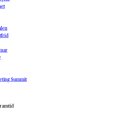
het
alen
gfrid
mar
v
eting Summit
framtid