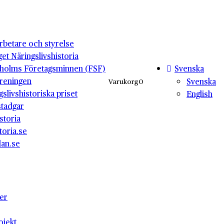
betare och styrelse
get Näringslivshistoria
Svenska
holms Företagsminnen (FSF)
reningen
Svenska
Varukorg
0
gslivshistoriska priset
English
stadgar
storia
toria.se
lan.se
ter
ojekt