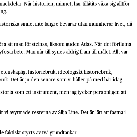
delar. När historien, minnet, har tillåtits växa sig alltför
ing.
istoriska sinnet inte längre bevarar utan mumifierar livet, då
öra att man förstelnas, liksom guden Atlas. När det förflutna
sarbete. Man når till synes aldrig fram till målet. Allt var
tenskapligt historiebruk, ideologiskt historiebruk,
bruk. Det är ju den senare som vi håller på med här idag.
storia som ett instrument, men jag tycker personligen att
i avyttrade resterna av Silja Line. Det är lätt att fastna i
 faktiskt styrts av två grundtankar.