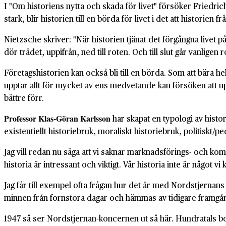
I "Om historiens nytta och skada för livet" försöker Friedric
stark, blir historien till en börda för livet i det att historien 
Nietzsche skriver: "När historien tjänat det förgångna livet p
dör trädet, uppifrån, ned till roten. Och till slut går vanligen 
Företagshistorien kan också bli till en börda. Som att bära he
upptar allt för mycket av ens medvetande kan försöken att uppr
bättre förr.
Professor Klas-Göran Karlsson
har skapat en typologi av histo
existentiellt historiebruk, moraliskt historiebruk, politiskt
Jag vill redan nu säga att vi saknar marknadsförings- och ko
historia är intressant och viktigt. Vår historia inte är något vi
Jag får till exempel ofta frågan hur det är med Nordstjernans bå
minnen från fornstora dagar och hämmas av tidigare framgån
1947 så ser Nordstjernan-koncernen ut så här. Hundratals bola