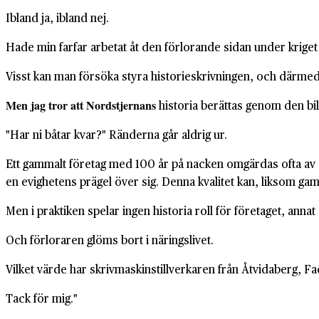
Ibland ja, ibland nej.
Hade min farfar arbetat åt den förlorande sidan under kriget 
Visst kan man försöka styra historieskrivningen, och därme
Men jag tror att Nordstjernans
historia berättas genom den bi
"Har ni båtar kvar?" Ränderna går aldrig ur.
Ett gammalt företag med 100 år på nacken omgärdas ofta av en
en evighetens prägel över sig. Denna kvalitet kan, liksom gam
Men i praktiken spelar ingen historia roll för företaget, anna
Och förloraren glöms bort i näringslivet.
Vilket värde har skrivmaskinstillverkaren från Åtvidaberg, Fac
Tack för mig."