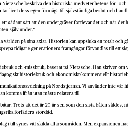
h Nietzsche beskriva den historiska medvetenhetens för- och nack
fråntar livet dess egen förmåga till självständiga beslut och handl
å ett sådant sätt att den undergräver fortlevandet och när det h
roten själv under."
la världen på sina axlar. Historien kan uppsluka en totalt och g
epa tidigare generationers framgångar förvandlas till ett sisyfo
riebruk och -missbruk, baserat på Nietzsche. Han skriver om ve
/pedagogiskt historiebruk och ekonomiskt/kommersiellt historie
mmunikationsavdelning på Nordstjernan. Vi använder inte vår hi
 kan komma ifrån utan måste relatera till.
tar. Trots att det är 20 år sen som den sista båten såldes, när v
gsrika förfäders stordåd.
g i till synes vitt skilda affärsområden. Men expansionen hade