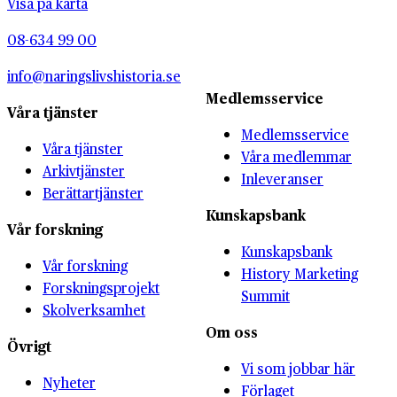
Visa på karta
08-634 99 00
info@naringslivshistoria.se
Medlemsservice
Våra tjänster
Medlemsservice
Våra tjänster
Våra medlemmar
Arkivtjänster
Inleveranser
Berättartjänster
Kunskapsbank
Vår forskning
Kunskapsbank
Vår forskning
History Marketing
Forskningsprojekt
Summit
Skolverksamhet
Om oss
Övrigt
Vi som jobbar här
Nyheter
Förlaget