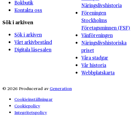
Bokbutik
Näringslivshistoria
Kontakta oss
Föreningen
Stockholms
Sök i arkiven
Företagsminnen (FSF)
Sök i arkiven
Vänföreningen
Vårt arkivbestånd
Näringslivshistoriska
Digitala läsesalen
priset
Våra stadgar
Vår historia
Webbplatskarta
© 2026 Producerad av
Generation
Cookieinställningar
Cookiepolicy
Integritetspolicy