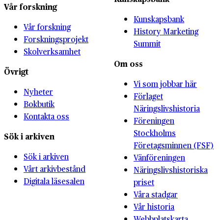
Vår forskning
Kunskapsbank
Vår forskning
History Marketing
Forskningsprojekt
Summit
Skolverksamhet
Om oss
Övrigt
Vi som jobbar här
Nyheter
Förlaget
Bokbutik
Näringslivshistoria
Kontakta oss
Föreningen
Stockholms
Sök i arkiven
Företagsminnen (FSF)
Sök i arkiven
Vänföreningen
Vårt arkivbestånd
Näringslivshistoriska
Digitala läsesalen
priset
Våra stadgar
Vår historia
Webbplatskarta