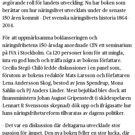
avgörande roll för landets utveckling. Nu har boken som
berättar om hur näringslivet utvecklats under de senaste
150 åren kommit - Det svenska näringslivets historia 1864-
2014.
För att uppmärksamma boklanseringen och
näringsfrihetens 150-årsdag anordnade CfN ett seminarium
på IVA i Stockholm. Ca 120 personer kom för att mingla,
inta en god lunch och träffa några av bokens författare.
Cecilia Stegö-Chilò ledde diskussioner i en panel som,
förutom av bokens redaktör Mats Larsson och författaren
Lena Andersson Skog, bestod av Jens Spendrup, Mona
Sahlin och PJ Anders Linder. Mest bejublad blev dock att
finansministern Johan August Gripenstedt (i skådespelaren
Lennart R Svenssons skepnad) dök upp och ifrågasatte hur
hans näringsfrihetsreform tillvaratas av dagens politiker.
- Det var en diskussion där deltagarna utvecklade stor
passion för ämnet. Den nya boken fyller en stor lucka, där