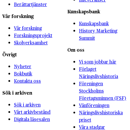
Berättartjänster
Kunskapsbank
Vår forskning
Kunskapsbank
Vår forskning
History Marketing
Forskningsprojekt
Summit
Skolverksamhet
Om oss
Övrigt
Vi som jobbar här
Nyheter
Förlaget
Bokbutik
Näringslivshistoria
Kontakta oss
Föreningen
Stockholms
Sök i arkiven
Företagsminnen (FSF)
Sök i arkiven
Vänföreningen
Vårt arkivbestånd
Näringslivshistoriska
Digitala läsesalen
priset
Våra stadgar