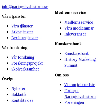
info@naringslivshistoria.se
Medlemsservice
Våra tjänster
Medlemsservice
Våra tjänster
Våra medlemmar
Arkivtjänster
Inleveranser
Berättartjänster
Kunskapsbank
Vår forskning
Kunskapsbank
Vår forskning
History Marketing
Forskningsprojekt
Summit
Skolverksamhet
Om oss
Övrigt
Vi som jobbar här
Nyheter
Förlaget
Bokbutik
Näringslivshistoria
Kontakta oss
Föreningen