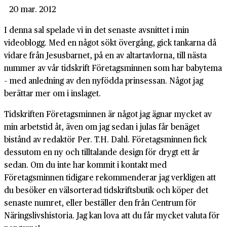
20 mar. 2012
I denna sal spelade vi in det senaste avsnittet i min
videoblogg. Med en något sökt övergång, gick tankarna då
vidare från Jesusbarnet, på en av altartavlorna, till nästa
nummer av vår tidskrift Företagsminnen som har babytema
– med anledning av den nyfödda prinsessan. Något jag
berättar mer om i inslaget.
Tidskriften Företagsminnen är något jag ägnar mycket av
min arbetstid åt, även om jag sedan i julas får benäget
bistånd av redaktör Per. T.H. Dahl. Företagsminnen fick
dessutom en ny och tilltalande design för drygt ett år
sedan. Om du inte har kommit i kontakt med
Företagsminnen tidigare rekommenderar jag verkligen att
du besöker en välsorterad tidskriftsbutik och köper det
senaste numret, eller beställer den från Centrum för
Näringslivshistoria. Jag kan lova att du får mycket valuta för