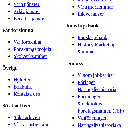
Våra tjänster
Våra medlemmar
Arkivtjänster
Inleveranser
Berättartjänster
Kunskapsbank
Vår forskning
Kunskapsbank
Vår forskning
History Marketing
Forskningsprojekt
Summit
Skolverksamhet
Om oss
Övrigt
Vi som jobbar här
Nyheter
Förlaget
Bokbutik
Näringslivshistoria
Kontakta oss
Föreningen
Stockholms
Sök i arkiven
Företagsminnen (FSF)
Sök i arkiven
Vänföreningen
Vårt arkivbestånd
Näringslivshistoriska