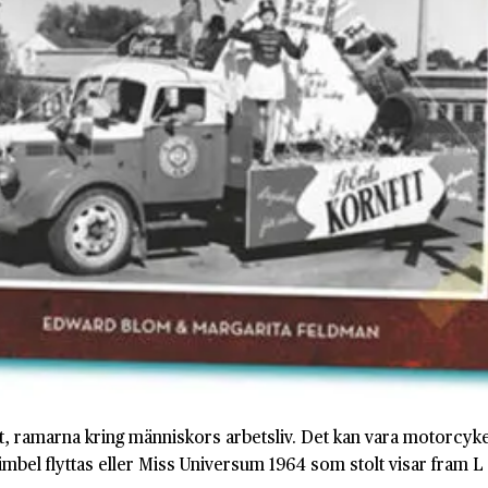
et, ramarna kring människors arbetsliv. Det kan vara motorcyk
mbel flyttas eller Miss Universum 1964 som stolt visar fram 