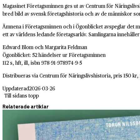
Magasinet Företagsminnen ges ut av Centrum för Näringslivsh
bred bild av svensk företagshistoria och av de människor s
Ämnena i Företagsminnen och i Ögonblicket avspeglar det myc
ett av världens ledande företagsarkiv. Samlingarna innehåller 
Edward Blom och Margarita Feldman
Ögonblicket: 52 händelser ur Företagsminnen
112 s, hft, ill, isbn 978-91-978974-9-5
Distribueras via Centrum för Näringslivshistoria, pris 150 kr,
Uppdaterad
2026-03-26
Till sidans topp
Relaterade artiklar