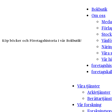
Bokbutik
Om oss
Medar
Förla
Stock
Vänfö
Köp böcker och Företagshistoria i vår Bokbutik!
Närin
Våra 
Vår hi
foretagshis
foretagskal
Våra tjänster
Arkivtjänster
Berättartjäns
Vår forskning
Forskningspr