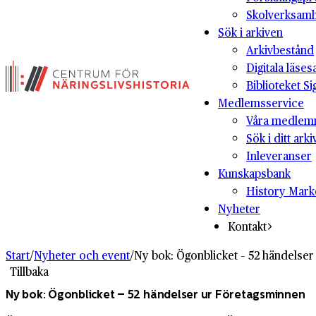
Skolverksam
Sök i arkiven
Arkivbestånd
Digitala läses
Biblioteket Si
Medlemsservice
Våra medlem
Sök i ditt arki
Inleveranser
Kunskapsbank
History Mark
Nyheter
Kontakt
Start
/
Nyheter och event
/
Ny bok: Ögonblicket – 52 händelse
Tillbaka
Ny bok: Ögonblicket – 52 händelser ur Företagsminnen