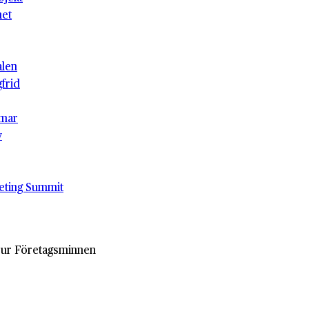
het
alen
gfrid
mar
v
eting Summit
r ur Företagsminnen