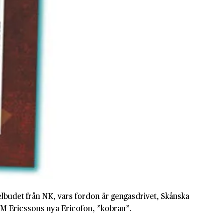
elbudet från NK, vars fordon är gengasdrivet, Skånska
L M Ericssons nya Ericofon, ”kobran”.