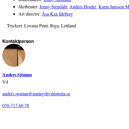
Skribenter:
Jenny Stendahl
,
Anders Houltz
,
Karin Jansson 
Art director:
Åsa Kax Ideberg
Tryckeri: Livonia Print, Riga, Lettland
Kontaktperson
Anders Sjöman
Vd
anders.sjoman@naringslivshistoria.se
070-717 60 78