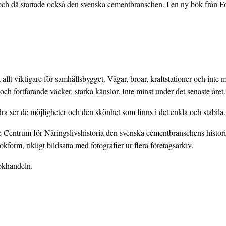
då startade också den svenska cementbranschen. I en ny bok från Förla
llt viktigare för samhällsbygget. Vägar, broar, kraftstationer och inte m
och fortfarande väcker, starka känslor. Inte minst under det senaste året.
ra ser de möjligheter och den skönhet som finns i det enkla och stabila. 
trum för Näringslivshistoria den svenska cementbranschens historia, v
form, rikligt bildsatta med fotografier ur flera företagsarkiv.
bokhandeln.