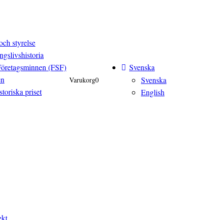
och styrelse
ngslivshistoria
Svenska
Företagsminnen (FSF)
en
Svenska
Varukorg
0
toriska priset
English
ekt