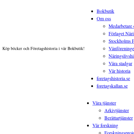
Bokbutik
Om oss
Medarbetare 
Förlaget Näri
Stockholms 
Vänförening
Köp böcker och Företagshistoria i vår Bokbutik!
Näringslivshis
Våra stadgar
Vår historia
foretagshistoria.se
foretagskallan.se
Våra tjänster
Arkivtjänster
Berättartjänster
Vår forskning
Forskningsproj