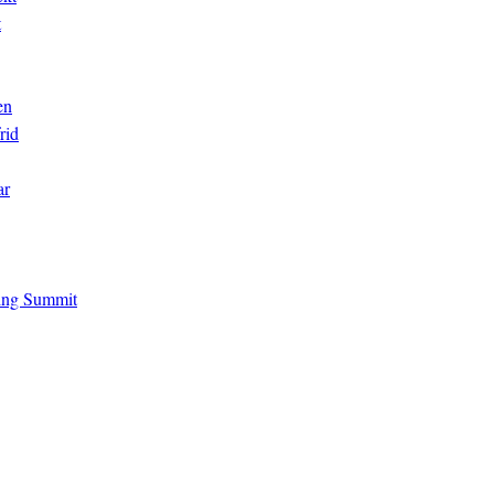
t
en
rid
ar
ing Summit