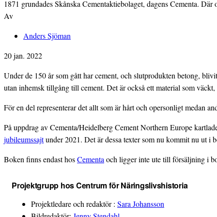
1871 grundades Skånska Cementaktiebolaget, dagens Cementa. Där och 
Av
Anders Sjöman
20 jan. 2022
Under de 150 år som gått har cement, och slutprodukten betong, blivit a
utan inhemsk tillgång till cement. Det är också ett material som väckt, 
För en del representerar det allt som är hårt och opersonligt medan and
På uppdrag av Cementa/Heidelberg Cement Northern Europe kartlade Cen
jubileumssajt
under 2021. Det är dessa texter som nu kommit nu ut i bok
Boken finns endast hos
Cementa
och ligger inte ute till försäljning i 
Projektgrupp hos Centrum för Näringslivshistoria
Projektledare och redaktör :
Sara Johansson
Bildredaktör:
Jenny Stendahl