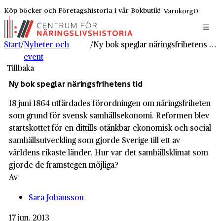
Köp böcker och Företagshistoria i vår Bokbutik!
Varukorg
0
Start
/
Nyheter och
/
Ny bok speglar näringsfrihetens tid
event
Tillbaka
Ny bok speglar näringsfrihetens tid
18 juni 1864 utfärdades förordningen om näringsfriheten
som grund för svensk samhällsekonomi. Reformen blev
startskottet för en dittills otänkbar ekonomisk och social
samhällsutveckling som gjorde Sverige till ett av
världens rikaste länder. Hur var det samhällsklimat som
gjorde de framstegen möjliga?
Av
Sara Johansson
17 jun. 2013