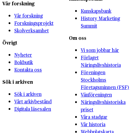
Vår forskning
Kunskapsbank
Vår forskning
History Marketing
Forskningsprojekt
Summit
Skolverksamhet
Om oss
Övrigt
Vi som jobbar här
Nyheter
Förlaget
Bokbutik
Näringslivshistoria
Kontakta oss
Föreningen
Stockholms
Sök i arkiven
Företagsminnen (FSF)
Sök i arkiven
Vänföreningen
Vårt arkivbestånd
Näringslivshistoriska
Digitala läsesalen
priset
Våra stadgar
Vår historia
Webbplatskarta