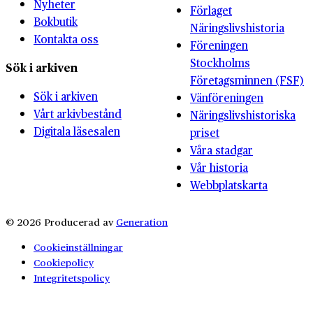
Nyheter
Förlaget
Bokbutik
Näringslivshistoria
Kontakta oss
Föreningen
Stockholms
Sök i arkiven
Företagsminnen (FSF)
Sök i arkiven
Vänföreningen
Vårt arkivbestånd
Näringslivshistoriska
Digitala läsesalen
priset
Våra stadgar
Vår historia
Webbplatskarta
© 2026 Producerad av
Generation
Cookieinställningar
Cookiepolicy
Integritetspolicy