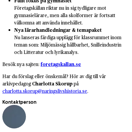
Fullt fokus på gymnasiet
Företagskällan riktar nu in sig tydligare mot
gymnasielärare, men alla skolformer är fortsatt
välkomna att använda innehållet.
Nya lärarhandledningar & temapaket
Nu lanseras färdiga upplägg för klassrummet inom
teman som: Miljömässig hållbarhet, Snilleindustrin
och Litteratur och lyrikanalys.
Besök nya sajten:
foretagskallan.se
Har du förslag eller önskemål? Hör av dig till vår
arkivpedagog
Charlotta Skorup
på
charlotta.skorup@naringslivshistoria.se
.
Kontaktperson