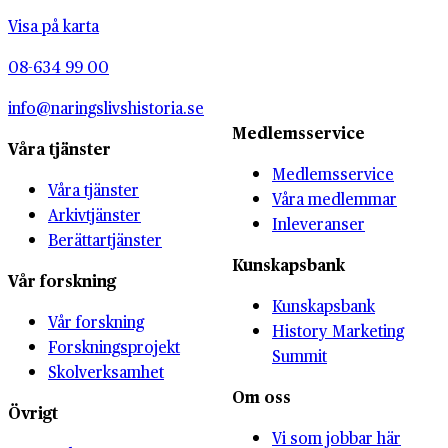
Visa på karta
08-634 99 00
info@naringslivshistoria.se
Medlemsservice
Våra tjänster
Medlemsservice
Våra tjänster
Våra medlemmar
Arkivtjänster
Inleveranser
Berättartjänster
Kunskapsbank
Vår forskning
Kunskapsbank
Vår forskning
History Marketing
Forskningsprojekt
Summit
Skolverksamhet
Om oss
Övrigt
Vi som jobbar här