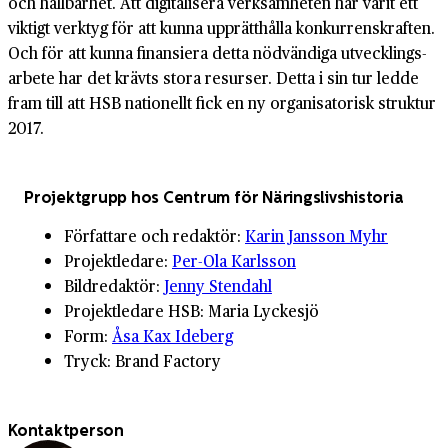
och håll­barhet. Att digitalisera verksamheten har varit ett
viktigt verktyg för att kunna upprätt­hålla konkurrens­kraften.
Och för att kunna finansiera detta nödvändiga utvecklings­
arbete har det krävts stora resurser. Detta i sin tur ledde
fram till att HSB nationellt fick en ny organisatorisk struktur
2017.
Projektgrupp hos Centrum för Näringslivshistoria
Författare och redaktör:
Karin Jansson Myhr
Projektledare:
Per-Ola Karlsson
Bildredaktör:
Jenny Stendahl
Projektledare HSB: Maria Lyckesjö
Form:
Åsa Kax Ideberg
Tryck: Brand Factory
Kontaktperson