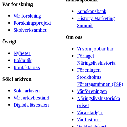
Vår forskning
Kunskapsbank
Vår forskning
History Marketing
Forskningsprojekt
Summit
Skolverksamhet
Om oss
Övrigt
Vi som jobbar här
Nyheter
Förlaget
Bokbutik
Näringslivshistoria
Kontakta oss
Föreningen
Stockholms
Sök i arkiven
Företagsminnen (FSF)
Sök i arkiven
Vänföreningen
Vårt arkivbestånd
Näringslivshistoriska
Digitala läsesalen
priset
Våra stadgar
Vår historia
Webbplatskarta