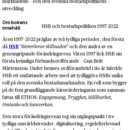
marknadens – och den svenska bostads­politikens –
utveckling.
Om bokens
HSB och bostadspolitiken 1997-2022
innehåll
Åren 1997–2022 präglas av två tydliga perioder, den första
då
HSB
”åter­erövrar skillnaden”
och den andra av en
genom­gripande förändrings­resa. Våren 1997 fick HSB sin
första kvinnliga för­bunds­ordförande – Gun-Britt
Mårtensson. Under hennes ord­förande­tid i tio år inledde
HSB ett omfattande arbete med att tydlig­göra HSBs unika
roll på den svenska bostads­marknaden. En roll som bygger
på de fem grund­läggande kärn­värderingarna som samman­
fattas till ETHOS:
Engagemang, Trygghet, Hållbarhet,
Omtanke och Samverkan
.
Den stora förändrings­resan tog sin utgångs­punkt i tre
tydliga omvärlds­trender: digitalisering, regel­efterlevnad