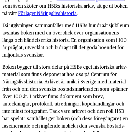
som även sköter om HSB:s historiska arkiv, att ge ut boken
på vårt
Förlaget Näringslivshistoria
.
Då utgivningen samman­faller med HSBs hundra­års­jubileum
avslutas boken med en överblick över organisationens
långa och händelse­rika historia. En organisation som i 100
år präglat, utvecklat och bidragit till det goda boendet för
miljontals svenskar.
Boken bygger till stora delar på HSBs eget historiska arkiv­
material som finns deponerat hos oss på Centrum för
Näringslivs­historia. Arkivet är unikt i Sverige med material
från och om den svenska bostads­marknaden som spänner
över 100 år. I arkivet finns dokument som brev,
anteckningar, protokoll, utredningar, köpe­handlingar och
inte minst fotografier. Tack vare arkivet och den roll HSB
har spelat i samhället ger boken (och dess föregångare) en
fascinerande och ingående inblick i den svenska bostads­