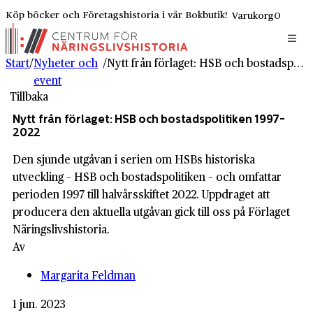
Köp böcker och Företagshistoria i vår Bokbutik!
Varukorg
0
Start
/
Nyheter och
/
Nytt från förlaget: HSB och bostadspolitiken 1997-2022
event
Tillbaka
Nytt från förlaget: HSB och bostadspolitiken 1997-
2022
Den sjunde utgåvan i serien om HSBs historiska
utveckling – HSB och bostadspolitiken – och omfattar
perioden 1997 till halvårsskiftet 2022. Uppdraget att
producera den aktuella utgåvan gick till oss på Förlaget
Näringslivshistoria.
Av
Margarita Feldman
1 jun. 2023