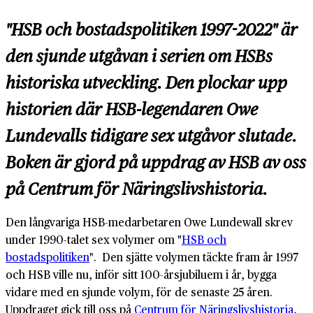
"HSB och bostadspolitiken 1997-2022" är
den sjunde utgåvan i serien om HSBs
historiska utveckling. Den plockar upp
historien där HSB-legendaren Owe
Lundevalls tidigare sex utgåvor slutade.
Boken är gjord på uppdrag av HSB av oss
på Centrum för Näringslivshistoria.
Den långvariga HSB-medarbetaren Owe Lundewall skrev
under 1990-talet sex volymer om "
HSB och
bostadspolitiken
". Den sjätte volymen täckte fram år 1997
och HSB ville nu, inför sitt 100-årsjubiluem i år, bygga
vidare med en sjunde volym, för de senaste 25 åren.
Uppdraget gick till oss på
Centrum för Näringslivshistoria
,