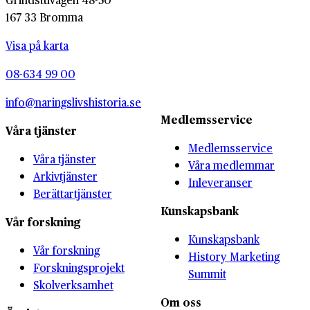
167 33 Bromma
Visa på karta
08-634 99 00
info@naringslivshistoria.se
Medlemsservice
Våra tjänster
Medlemsservice
Våra tjänster
Våra medlemmar
Arkivtjänster
Inleveranser
Berättartjänster
Kunskapsbank
Vår forskning
Kunskapsbank
Vår forskning
History Marketing
Forskningsprojekt
Summit
Skolverksamhet
Om oss