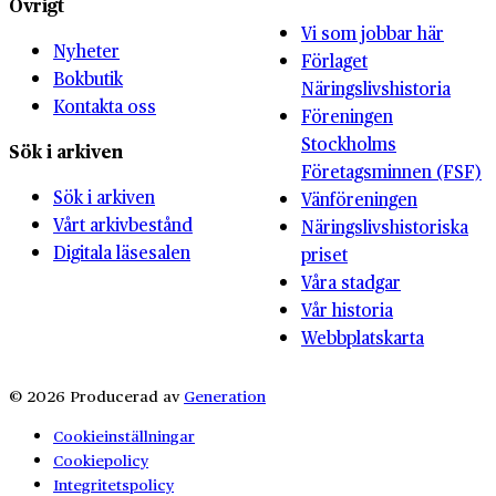
Övrigt
Vi som jobbar här
Nyheter
Förlaget
Bokbutik
Näringslivshistoria
Kontakta oss
Föreningen
Stockholms
Sök i arkiven
Företagsminnen (FSF)
Sök i arkiven
Vänföreningen
Vårt arkivbestånd
Näringslivshistoriska
Digitala läsesalen
priset
Våra stadgar
Vår historia
Webbplatskarta
© 2026 Producerad av
Generation
Cookieinställningar
Cookiepolicy
Integritetspolicy