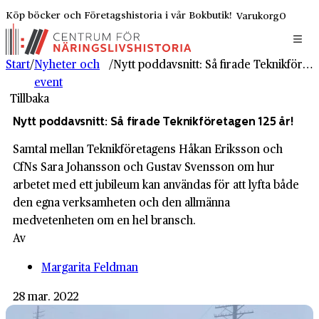
Köp böcker och Företagshistoria i vår Bokbutik!
Varukorg
0
Start
/
Nyheter och
/
Nytt poddavsnitt: Så firade Teknikföretagen 125 år!
event
Tillbaka
Nytt poddavsnitt: Så firade Teknikföretagen 125 år!
Samtal mellan Teknikföretagens Håkan Eriksson och
CfNs Sara Johansson och Gustav Svensson om hur
arbetet med ett jubileum kan användas för att lyfta både
den egna verksamheten och den allmänna
medvetenheten om en hel bransch.
Av
Margarita Feldman
28 mar. 2022